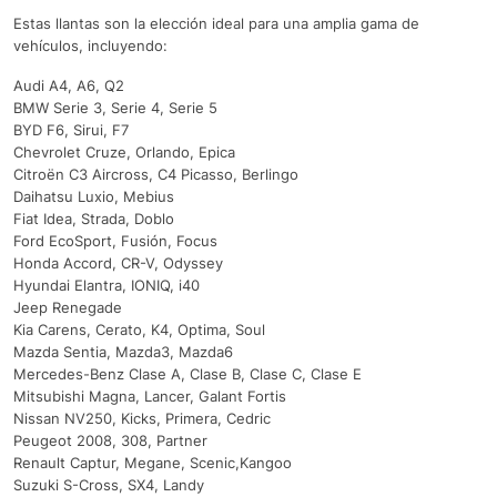
Estas llantas son la elección ideal para una amplia gama de
vehículos, incluyendo:
Audi A4, A6, Q2
BMW Serie 3, Serie 4, Serie 5
BYD F6, Sirui, F7
Chevrolet Cruze, Orlando, Epica
Citroën C3 Aircross, C4 Picasso, Berlingo
Daihatsu Luxio, Mebius
Fiat Idea, Strada, Doblo
Ford EcoSport, Fusión, Focus
Honda Accord, CR-V, Odyssey
Hyundai Elantra, IONIQ, i40
Jeep Renegade
Kia Carens, Cerato, K4, Optima, Soul
Mazda Sentia, Mazda3, Mazda6
Mercedes-Benz Clase A, Clase B, Clase C, Clase E
Mitsubishi Magna, Lancer, Galant Fortis
Nissan NV250, Kicks, Primera, Cedric
Peugeot 2008, 308, Partner
Renault Captur, Megane, Scenic,Kangoo
Suzuki S-Cross, SX4, Landy