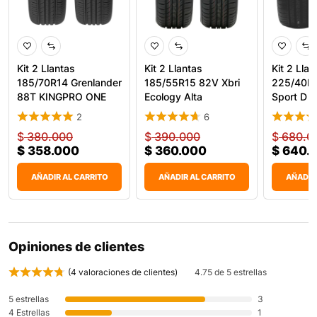
Kit 2 Llantas
Kit 2 Llantas
Kit 2 Llan
185/70R14 Grenlander
185/55R15 82V Xbri
225/40R1
88T KINGPRO ONE
Ecology Alta
Sport D 
Durabilidad
Carga
2
6
$
380.000
$
390.000
$
680.0
$
358.000
$
360.000
$
640.
AÑADIR AL CARRITO
AÑADIR AL CARRITO
AÑADIR
Opiniones de clientes
(
4
valoraciones de clientes)
4.75 de 5 estrellas
5 estrellas
3
4 Estrellas
1