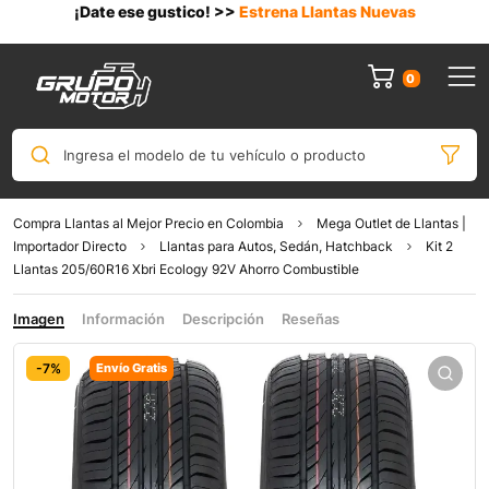
¡Date ese gustico! >>
Estrena Llantas Nuevas
0
Ingresa el modelo de tu vehículo o producto
Compra Llantas al Mejor Precio en Colombia
Mega Outlet de Llantas |
Importador Directo
Llantas para Autos, Sedán, Hatchback
Kit 2
Llantas 205/60R16 Xbri Ecology 92V Ahorro Combustible
Imagen
Información
Descripción
Reseñas
-7%
Envío Gratis