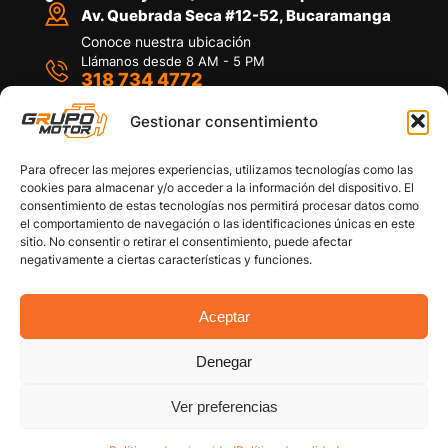
Av. Quebrada Seca #12-52, Bucaramanga
Conoce nuestra ubicación
Llámanos desde 8 AM - 5 PM
318 734 4772
Habla con nosotros
Por medio de WhatsApp
Gestionar consentimiento
Para ofrecer las mejores experiencias, utilizamos tecnologías como las
cookies para almacenar y/o acceder a la información del dispositivo. El
consentimiento de estas tecnologías nos permitirá procesar datos como
el comportamiento de navegación o las identificaciones únicas en este
sitio. No consentir o retirar el consentimiento, puede afectar
Políticas de privacidad
negativamente a ciertas características y funciones.
Política de devoluciones y/o reembolsos
Política de garantías
Política de calidad
Aceptar
Términos y Condiciones
Denegar
Copyright © 2026 Grupo Motor S.A.S. Todos los
Derechos Reservados
Ver preferencias