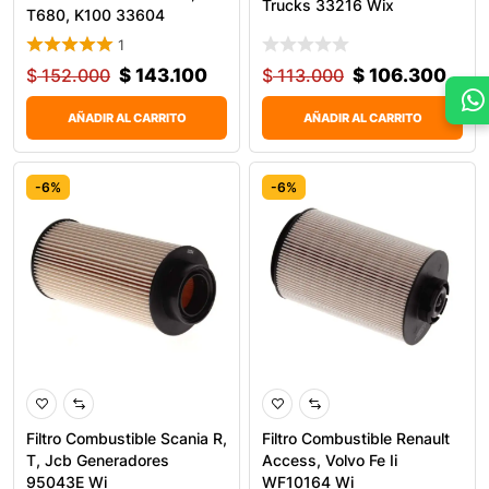
Trucks 33216 Wix
T680, K100 33604
1
$
152.000
$
143.100
$
113.000
$
106.300
AÑADIR AL CARRITO
AÑADIR AL CARRITO
-6%
-6%
Filtro Combustible Scania R,
Filtro Combustible Renault
T, Jcb Generadores
Access, Volvo Fe Ii
95043E Wi
WF10164 Wi