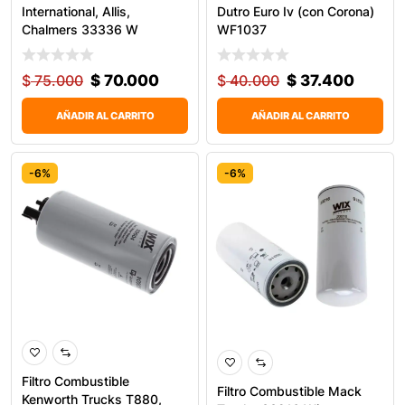
International, Allis,
Dutro Euro Iv (con Corona)
Chalmers 33336 W
WF1037
$
75.000
$
70.000
$
40.000
$
37.400
AÑADIR AL CARRITO
AÑADIR AL CARRITO
-6%
-6%
Filtro Combustible
Filtro Combustible Mack
Kenworth Trucks T880,