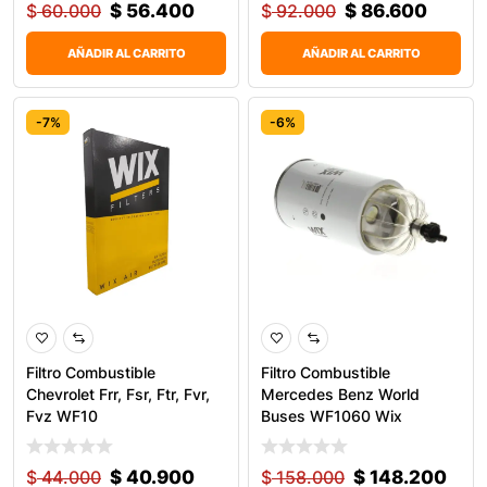
$
60.000
$
56.400
$
92.000
$
86.600
AÑADIR AL CARRITO
AÑADIR AL CARRITO
-7%
-6%
Filtro Combustible
Filtro Combustible
Chevrolet Frr, Fsr, Ftr, Fvr,
Mercedes Benz World
Fvz WF10
Buses WF1060 Wix
$
44.000
$
40.900
$
158.000
$
148.200