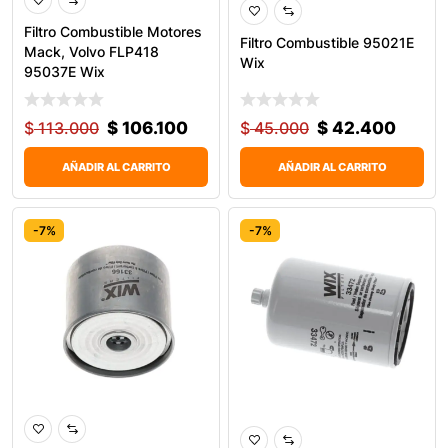
Filtro Combustible Motores
Filtro Combustible 95021E
Mack, Volvo FLP418
Wix
95037E Wix
$
113.000
$
106.100
$
45.000
$
42.400
AÑADIR AL CARRITO
AÑADIR AL CARRITO
-7%
-7%