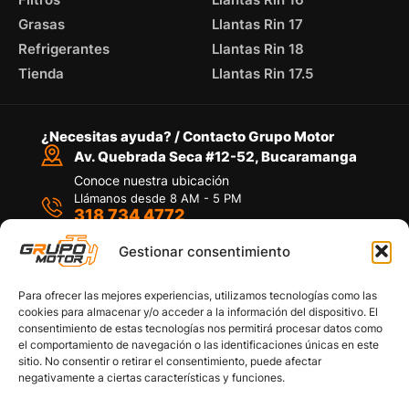
Grasas
Llantas Rin 17
Refrigerantes
Llantas Rin 18
Tienda
Llantas Rin 17.5
¿Necesitas ayuda? / Contacto Grupo Motor
Av. Quebrada Seca #12-52, Bucaramanga
Conoce nuestra ubicación
Llámanos desde 8 AM - 5 PM
318 734 4772
Habla con nosotros
Por medio de WhatsApp
Gestionar consentimiento
Para ofrecer las mejores experiencias, utilizamos tecnologías como las
cookies para almacenar y/o acceder a la información del dispositivo. El
consentimiento de estas tecnologías nos permitirá procesar datos como
el comportamiento de navegación o las identificaciones únicas en este
sitio. No consentir o retirar el consentimiento, puede afectar
Políticas de privacidad
negativamente a ciertas características y funciones.
Política de devoluciones y/o reembolsos
Política de garantías