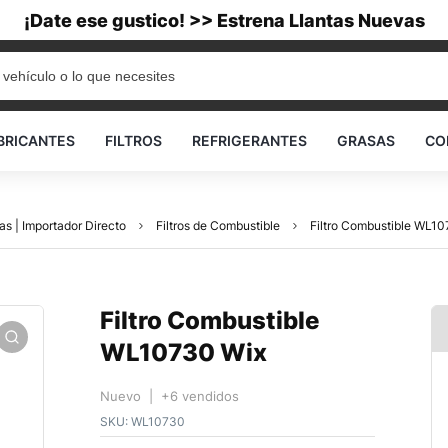
¡Date ese gustico! >> Estrena Llantas Nuevas
BRICANTES
FILTROS
REFRIGERANTES
GRASAS
CO
as | Importador Directo
Filtros de Combustible
Filtro Combustible WL1
Filtro Combustible
WL10730 Wix
Nuevo | +6 vendidos
SKU:
WL10730