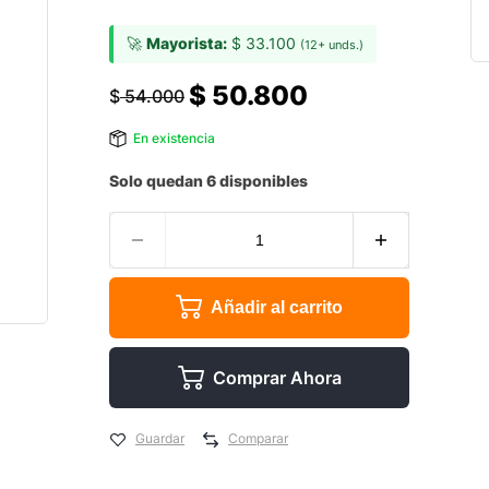
🚀
Mayorista:
$
33.100
(12+ unds.)
$
50.800
$
54.000
En existencia
Solo quedan 6 disponibles
Añadir al carrito
Comprar Ahora
Guardar
Comparar