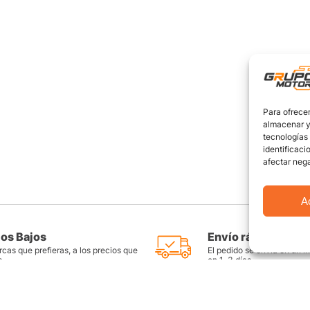
Para ofrecer
almacenar y/
tecnologías
identificaci
afectar nega
A
ios Bajos
Envío rápido y seg
cas que prefieras, a los precios que
El pedido se envía en un i
s
en 1-3 días