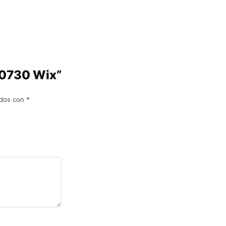
L10730 Wix”
ados con
*