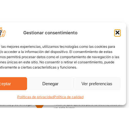
Gestionar consentimiento
 las mejores experiencias, utilizamos tecnologías como las cookies para
o acceder a la información del dispositivo. El consentimiento de estas
 nos permitirá procesar datos como el comportamiento de navegación o las
ones únicas en este sitio. No consentir o retirar el consentimiento, puede
tivamente a ciertas características y funciones.
ceptar
Denegar
Ver preferencias
Políticas de privacidad
Política de calidad
uro
Encuentra aquí
nstante, y se entrega
Todo lo que quieras para tu coche, todo en
un solo lugar