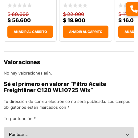
WL7203 Wi
$
60.000
$
22.000
$
17.000
$
56.600
$
19.900
$
16.00
AÑADIR AL CARRITO
AÑADIR AL CARRITO
AÑADIR
Valoraciones
No hay valoraciones aún.
Sé el primero en valorar “Filtro Aceite
Freightliner C120 WL10725 Wix”
Tu dirección de correo electrónico no será publicada.
Los campos
obligatorios están marcados con
*
Tu puntuación
*