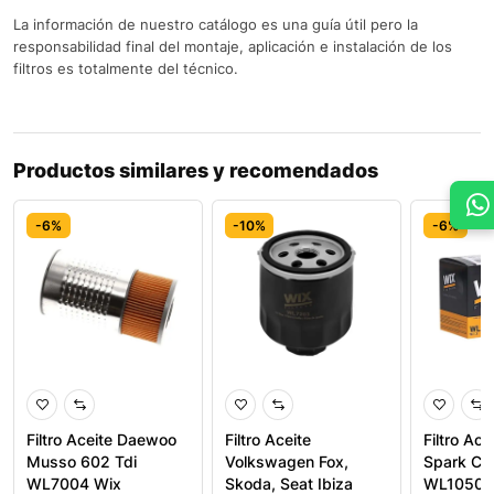
La información de nuestro catálogo es una guía útil pero la
responsabilidad final del montaje, aplicación e instalación de los
filtros es totalmente del técnico.
Productos similares y recomendados
-6%
-10%
-6%
Filtro Aceite Daewoo
Filtro Aceite
Filtro Ace
Musso 602 Tdi
Volkswagen Fox,
Spark Ch
WL7004 Wix
Skoda, Seat Ibiza
WL10503