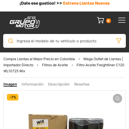
¡Date ese gustico! >>
Estrena Llantas Nuevas
0
Ingresa el modelo de tu vehículo o producto
Compra Llantas al Mejor Precio en Colombia
Mega Outlet de Llantas |
Importador Directo
Filtros de Aceite
Filtro Aceite Freightliner C120
WL10725 Wix
Imagen
Información
Descripción
Reseñas
-7%