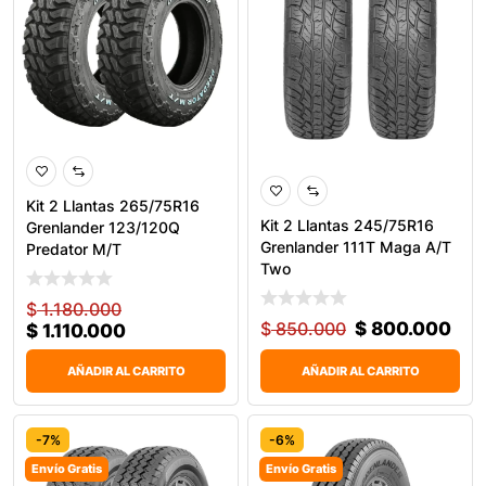
Kit 2 Llantas 265/75R16
Kit 2 Llantas 245/75R16
Grenlander 123/120Q
Grenlander 111T Maga A/T
Predator M/T
Two
$
1.180.000
$
850.000
$
800.000
$
1.110.000
AÑADIR AL CARRITO
AÑADIR AL CARRITO
-7%
-6%
Envío Gratis
Envío Gratis