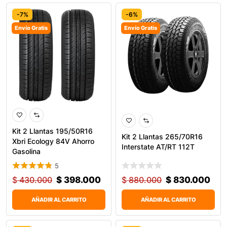
-7%
-6%
Envío Gratis
Envío Gratis
0
Kit 2 Llantas 195/50R16
Kit 2 Llantas 265/70R16
Xbri Ecology 84V Ahorro
Interstate AT/RT 112T
Gasolina
5
$
430.000
$
398.000
$
880.000
$
830.000
AÑADIR AL CARRITO
AÑADIR AL CARRITO