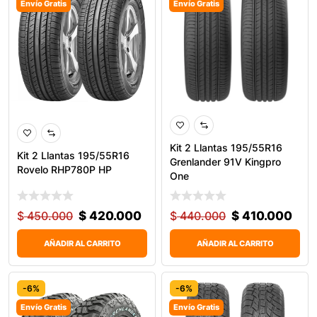
Envío Gratis
Envío Gratis
Kit 2 Llantas 195/55R16
Kit 2 Llantas 195/55R16
Grenlander 91V Kingpro
Rovelo RHP780P HP
One
$
450.000
$
420.000
$
440.000
$
410.000
AÑADIR AL CARRITO
AÑADIR AL CARRITO
-6%
-6%
Envío Gratis
Envío Gratis