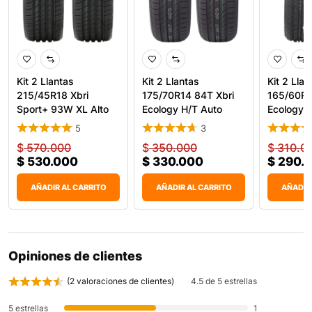
Kit 2 Llantas
Kit 2 Llantas
Kit 2 Llan
215/45R18 Xbri
175/70R14 84T Xbri
165/60R1
Sport+ 93W XL Alto
Ecology H/T Auto
Ecology A
Desempeño
Desempe
5
3
$
570.000
$
350.000
$
310.0
$
530.000
$
330.000
$
290.
AÑADIR AL CARRITO
AÑADIR AL CARRITO
AÑADIR
Opiniones de clientes
(
2
valoraciones de clientes)
4.5 de 5 estrellas
5 estrellas
1