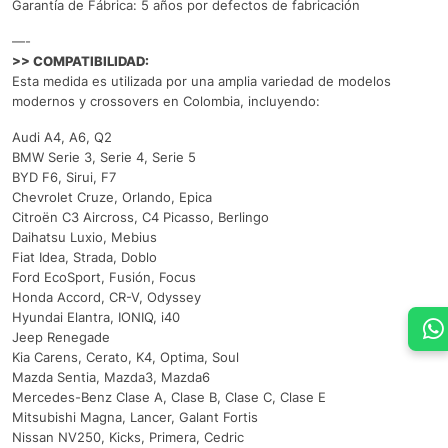
Garantía de Fábrica: 5 años por defectos de fabricación
—-
>> COMPATIBILIDAD:
Esta medida es utilizada por una amplia variedad de modelos
modernos y crossovers en Colombia, incluyendo:
Audi A4, A6, Q2
BMW Serie 3, Serie 4, Serie 5
BYD F6, Sirui, F7
Chevrolet Cruze, Orlando, Epica
Citroën C3 Aircross, C4 Picasso, Berlingo
Daihatsu Luxio, Mebius
Fiat Idea, Strada, Doblo
Ford EcoSport, Fusión, Focus
Honda Accord, CR-V, Odyssey
Hyundai Elantra, IONIQ, i40
Jeep Renegade
Kia Carens, Cerato, K4, Optima, Soul
Mazda Sentia, Mazda3, Mazda6
Mercedes-Benz Clase A, Clase B, Clase C, Clase E
Mitsubishi Magna, Lancer, Galant Fortis
Nissan NV250, Kicks, Primera, Cedric