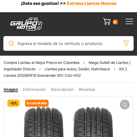
¡Date ese gustico! >>
Estrena Llantas Nuevas
0
Ingresa el modelo de tu vehículo o producto
Compra Llantas al Mejor Precio en Colombia
Mega Outlet de Llantas |
Importador Directo
Llantas para Autos, Sedán, Hatchback
Kit 2
Llantas 205/60R16 Grenlander 92V Colo H02
Imagen
Información
Descripción
Reseñas
-6%
Envío Gratis