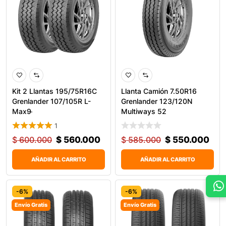
Kit 2 Llantas 195/75R16C
Llanta Camión 7.50R16
Grenlander 107/105R L-
Grenlander 123/120N
Max9 ̵
Multiways 52
1
$
600.000
$
560.000
$
585.000
$
550.000
AÑADIR AL CARRITO
AÑADIR AL CARRITO
-6%
-6%
Envío Gratis
Envío Gratis