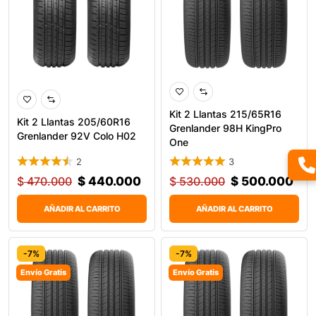
Kit 2 Llantas 215/65R16
Kit 2 Llantas 205/60R16
Grenlander 98H KingPro
Grenlander 92V Colo H02
One
2
3
$
470.000
$
440.000
$
530.000
$
500.000
AÑADIR AL CARRITO
AÑADIR AL CARRITO
-7%
-7%
Envío Gratis
Envío Gratis