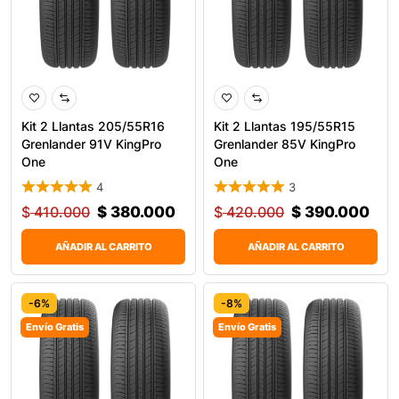
Kit 2 Llantas 205/55R16
Kit 2 Llantas 195/55R15
Grenlander 91V KingPro
Grenlander 85V KingPro
One
One
4
3
$
410.000
$
380.000
$
420.000
$
390.000
AÑADIR AL CARRITO
AÑADIR AL CARRITO
-6%
-8%
Envío Gratis
Envío Gratis