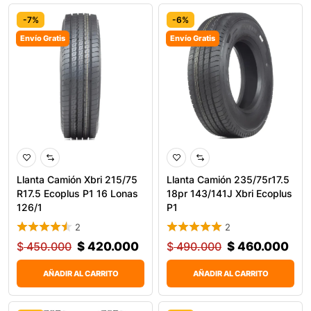
-7%
-6%
Envío Gratis
Envío Gratis
Llanta Camión Xbri 215/75
Llanta Camión 235/75r17.5
R17.5 Ecoplus P1 16 Lonas
18pr 143/141J Xbri Ecoplus
126/1
P1
2
2
$
450.000
$
420.000
$
490.000
$
460.000
AÑADIR AL CARRITO
AÑADIR AL CARRITO