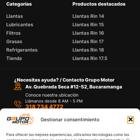
Categorías
Productos destacados
Llantas
Llantas Rin 14
Lubricantes
Llantas Rin 15
Filtros
Llantas Rin 16
Grasas
Llantas Rin 17
Refrigerantes
Llantas Rin 18
Tienda
Llantas Rin 17.5
¿Necesitas ayuda? / Contacto Grupo Motor
Av. Quebrada Seca #12-52, Bucaramanga
Conoce nuestra ubicación
Llámanos desde 8 AM - 5 PM
318 734 4772
Habla con nosotros
Por medio de WhatsApp
Gestionar consentimiento
Para ofrecer las mejores experiencias, utilizamos tecnologías como las