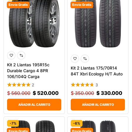
Envío Gratis
Envío Gratis
Kit 2 Llantas 195R15c
Kit 2 Llantas 175/70R14
Durable Cargo 4 8PR
84T Xbri Ecology H/T Auto
106/104Q Carga
2
3
$
560.000
$
520.000
$
350.000
$
330.000
AÑADIR AL CARRITO
AÑADIR AL CARRITO
-7%
-6%
Envío Gratis
Envío Gratis