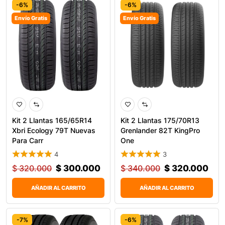
-6%
-6%
Envío Gratis
Envío Gratis
0
Kit 2 Llantas 165/65R14
Kit 2 Llantas 175/70R13
Xbri Ecology 79T Nuevas
Grenlander 82T KingPro
Para Carr
One
4
3
$
320.000
$
300.000
$
340.000
$
320.000
AÑADIR AL CARRITO
AÑADIR AL CARRITO
-7%
-6%