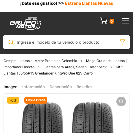
¡Date ese gustico! >>
Estrena Llantas Nuevas
0
Ingresa el modelo de tu vehículo o producto
Compra Llantas al Mejor Precio en Colombia
Mega Outlet de Llantas |
Importador Directo
Llantas para Autos, Sedán, Hatchback
Kit 2
Llantas 185/55R15 Grenlander KingPro One 82V Carro
Imagen
Información
Descripción
Reseñas
-6%
Envío Gratis