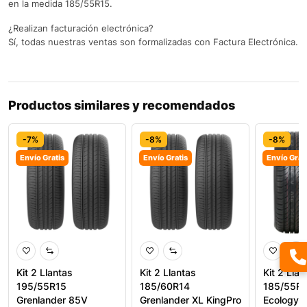
en la medida 185/55R15.
¿Realizan facturación electrónica?
Sí, todas nuestras ventas son formalizadas con Factura Electrónica.
Productos similares y recomendados
-7%
-8%
-8%
Envío Gratis
Envío Gratis
Envío Grat
Kit 2 Llantas
Kit 2 Llantas
Kit 2 Llan
195/55R15
185/60R14
185/55R1
Grenlander 85V
Grenlander XL KingPro
Ecology A