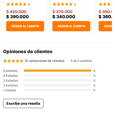
KingPro One
One 82H
Durabilid
3
2
$
420.000
$
370.000
$
390.0
$
390.000
$
340.000
$
360.
AÑADIR AL CARRITO
AÑADIR AL CARRITO
AÑADIR
Opiniones de clientes
(
4
valoraciones de clientes)
5 de 5 estrellas
5 estrellas
4
4 Estrellas
0
3 Estrellas
0
2 Estrellas
0
1 Estrella
0
Escribe una reseña