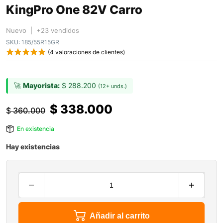
KingPro One 82V Carro
Nuevo | +23 vendidos
SKU:
185/55R15GR
(
4
valoraciones de clientes)
🚀
Mayorista:
$
288.200
(12+ unds.)
$
338.000
$
360.000
En existencia
Hay existencias
Añadir al carrito