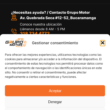
¿Necesitas ayuda? / Contacto Grupo Motor
Av. Quebrada Seca #12-52, Bucaramanga
Conoce nuestra ubicación
Llámanos desde 8 AM - 5 PM
318 734 4772
Habla con nosotros
Por medio de WhatsApp
Gestionar consentimiento
Para ofrecer las mejores experiencias, utilizamos tecnologías como las
cookies para almacenar y/o acceder a la información del dispositivo. El
consentimiento de estas tecnologías nos permitirá procesar datos como
el comportamiento de navegación o las identificaciones únicas en este
sitio. No consentir o retirar el consentimiento, puede afectar
Políticas de privacidad
negativamente a ciertas características y funciones.
Política de devoluciones y/o reembolsos
Política de garantías
Política de calidad
Aceptar
Términos y Condiciones
Denegar
Copyright © 2026 Grupo Motor S.A.S. Todos los
Derechos Reservados