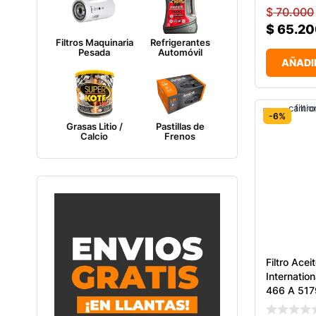
$
70.000
$
65.20
Filtros Maquinaria
Refrigerantes
Pesada
Automóvil
AÑADI
-6%
Grasas Litio /
Pastillas de
Calcio
Frenos
Filtro Ace
Internatio
466 A 517