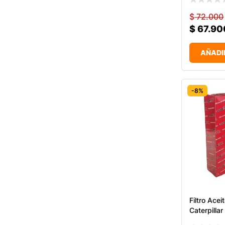
$
72.000
$
67.90
AÑADI
-8%
Filtro Ace
Caterpillar