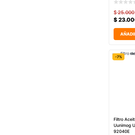
$
25.000
$
23.00
AÑADI
-7%
Filtro Ace
Uunimog 
92040E