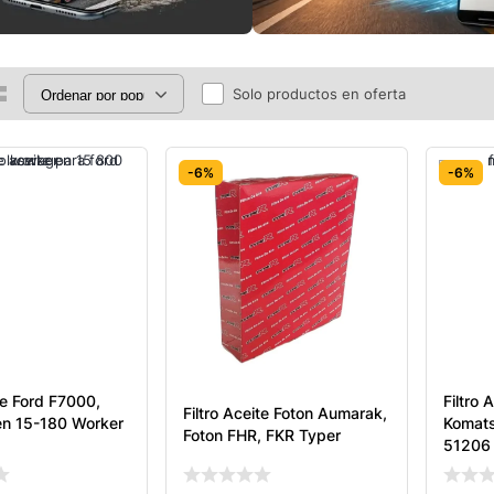
Solo productos en oferta
-6%
-6%
ite Ford F7000,
Filtro 
Filtro Aceite Foton Aumarak,
n 15-180 Worker
Komats
Foton FHR, FKR Typer
51206