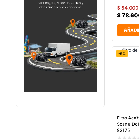
$
84.000
$
78.60
AÑADI
-6%
Filtro Ace
Scania Dc
92175