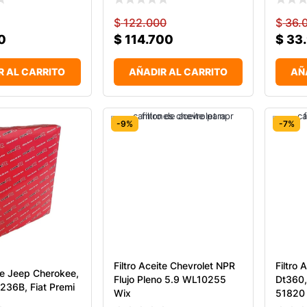
$
122.000
$
36.
0
$
114.700
$
33
R AL CARRITO
AÑADIR AL CARRITO
AÑ
-9%
-7%
Filtro Aceite Chevrolet NPR
Filtro 
ite Jeep Cherokee,
Flujo Pleno 5.9 WL10255
Dt360,
 236B, Fiat Premi
Wix
51820