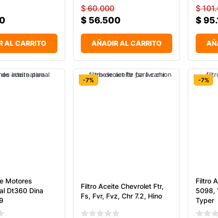
$
60.000
$
101
0
$
56.500
$
95.
R AL CARRITO
AÑADIR AL CARRITO
AÑ
-7%
-7%
ite Motores
Filtro 
Filtro Aceite Chevrolet Ftr,
nal Dt360 Dina
5098,
Fs, Fvr, Fvz, Chr 7.2, Hino
9
Typer