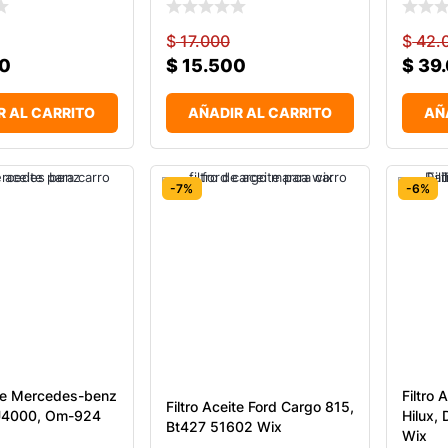
$
17.000
$
42.
0
$
15.500
$
39
R AL CARRITO
AÑADIR AL CARRITO
AÑ
-7%
-6%
ite Mercedes-benz
Filtro 
Filtro Aceite Ford Cargo 815,
U4000, Om-924
Hilux,
Bt427 51602 Wix
Wix