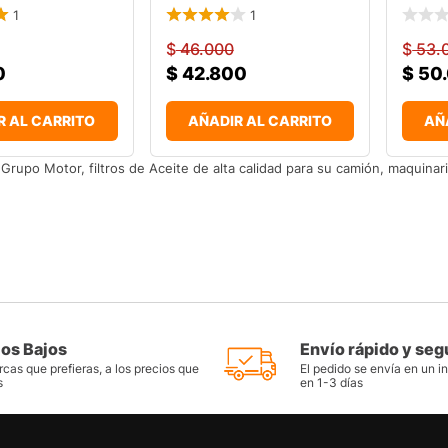
1
1
$
46.000
$
53.
0
$
42.800
$
50
R AL CARRITO
AÑADIR AL CARRITO
AÑ
Grupo Motor, filtros de Aceite de alta calidad para su camión, maquinari
ios Bajos
Envío rápido y seg
cas que prefieras, a los precios que
El pedido se envía en un i
s
en 1-3 días