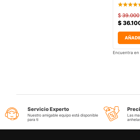
$
39.000
$
36.10
AÑADI
Encuentra en 
Servicio Experto
Prec
Nuestro amigable equipo está disponible
Las mar
para ti
anhela