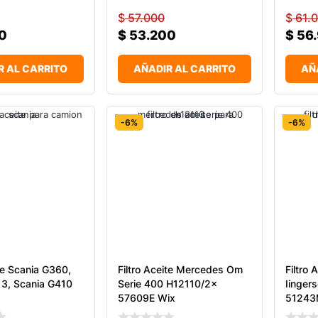
$
57.000
$
61.
0
$
53.200
$
56
R AL CARRITO
AÑADIR AL CARRITO
AÑ
-6%
-6%
ite Scania G360,
Filtro Aceite Mercedes Om
Filtro 
13, Scania G410
Serie 400 H12110/2x
Iinger
57609E Wix
51243