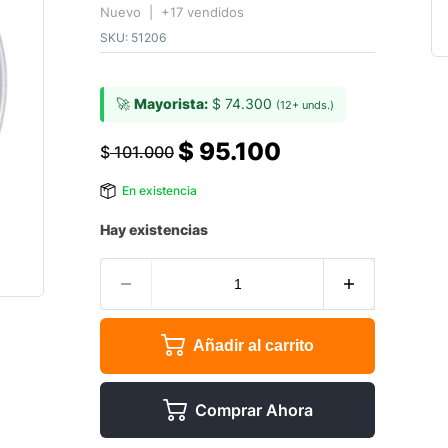
Nuevo | +17 vendidos
SKU:
51206
🚀
Mayorista:
$
74.300
(12+ unds.)
$
95.100
$
101.000
En existencia
Hay existencias
Añadir al carrito
Comprar Ahora