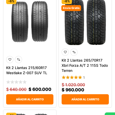
-6%
-6%
Envío Gratis
Kit 2 Llantas 265/70R17
Xbri Forza A/T 2 115S Todo
Kit 2 Llantas 215/60R17
Terren
Westlake Z-007 SUV TL
1
$
1.020.000
$
640.000
$
600.000
$
960.000
AÑADIR AL CARRITO
AÑADIR AL CARRITO