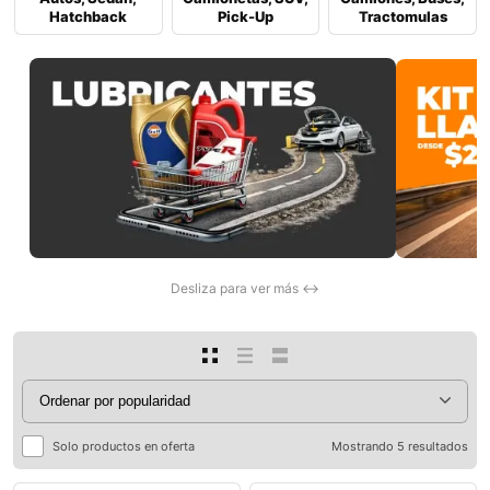
Hatchback
Pick-Up
Tractomulas
0
Desliza para ver más ↔
Solo productos en oferta
Mostrando 5 resultados