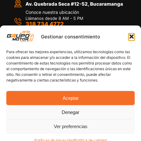
Av. Quebrada Seca #12-52, Bucaramanga
Conoce nuestra ubicación
Llámanos desde 8 AM - 5 PM
318 734 4772
Habla con nosotros
Por medio de WhatsApp
Gestionar consentimiento
Para ofrecer las mejores experiencias, utilizamos tecnologías como las
cookies para almacenar y/o acceder a la información del dispositivo. El
consentimiento de estas tecnologías nos permitirá procesar datos como
el comportamiento de navegación o las identificaciones únicas en este
sitio. No consentir o retirar el consentimiento, puede afectar
Políticas de privacidad
negativamente a ciertas características y funciones.
Política de devoluciones y/o reembolsos
Política de garantías
Política de calidad
Aceptar
Términos y Condiciones
Denegar
Copyright © 2026 Grupo Motor S.A.S. Todos los
Derechos Reservados
Ver preferencias
Políticas de privacidad
Política de calidad