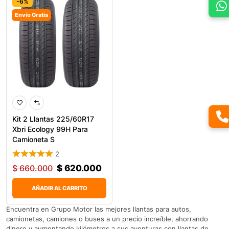
-6%
Envío Gratis
Kit 2 Llantas 225/60R17
Xbri Ecology 99H Para
Camioneta S
2
$
660.000
$
620.000
AÑADIR AL CARRITO
Encuentra en Grupo Motor las mejores llantas para autos,
camionetas, camiones o buses a un precio increíble, ahorrando
dinero y aumentando kilómetros a sus aventuras con llantas de