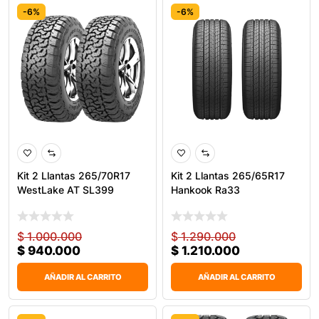
-6%
-6%
Kit 2 Llantas 265/70R17
Kit 2 Llantas 265/65R17
WestLake AT SL399
Hankook Ra33
$
1.000.000
$
1.290.000
$
940.000
$
1.210.000
AÑADIR AL CARRITO
AÑADIR AL CARRITO