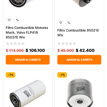
Filtro Combustible Motores
Filtro Combustible 95021E
Mack, Volvo FLP418
Wix
95037E Wix
$
113.000
$
106.100
$
45.000
$
42.400
AÑADIR AL CARRITO
AÑADIR AL CARRITO
-7%
-7%