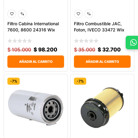
Filtro Cabina International
Filtro Combustible JAC,
7600, 8600 24316 Wix
Foton, IVECO 33472 Wix
$
105.000
$
98.200
$
35.000
$
32.700
AÑADIR AL CARRITO
AÑADIR AL CARRITO
-7%
-7%