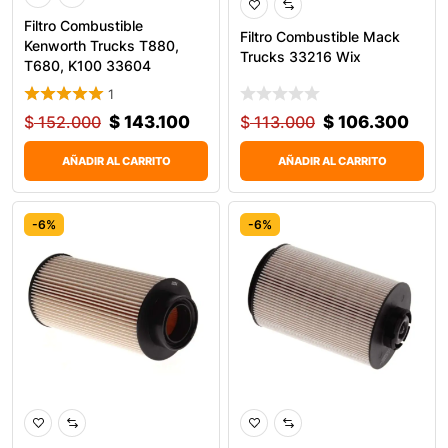
Filtro Combustible
Filtro Combustible Mack
Kenworth Trucks T880,
Trucks 33216 Wix
T680, K100 33604
1
$
152.000
$
143.100
$
113.000
$
106.300
AÑADIR AL CARRITO
AÑADIR AL CARRITO
-6%
-6%