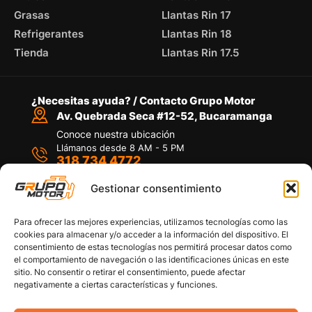
Grasas
Llantas Rin 17
Refrigerantes
Llantas Rin 18
Tienda
Llantas Rin 17.5
¿Necesitas ayuda? / Contacto Grupo Motor
Av. Quebrada Seca #12-52, Bucaramanga
Conoce nuestra ubicación
Llámanos desde 8 AM - 5 PM
318 734 4772
Habla con nosotros
Por medio de WhatsApp
Gestionar consentimiento
Para ofrecer las mejores experiencias, utilizamos tecnologías como las
cookies para almacenar y/o acceder a la información del dispositivo. El
consentimiento de estas tecnologías nos permitirá procesar datos como
el comportamiento de navegación o las identificaciones únicas en este
sitio. No consentir o retirar el consentimiento, puede afectar
Políticas de privacidad
negativamente a ciertas características y funciones.
Política de devoluciones y/o reembolsos
Política de garantías