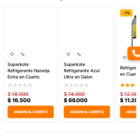
-8%
-7%
-7%
Superkote
Superkote
Refrigera
Refrigerante Naranja
Refrigerante Azul
en Cuarto
Extra en Cuarto
Ultra en Galon
$
18.000
$
74.000
$
12.00
$
16.500
$
69.000
$
11.20
AÑADIR AL CARRITO
AÑADIR AL CARRITO
AÑADIR