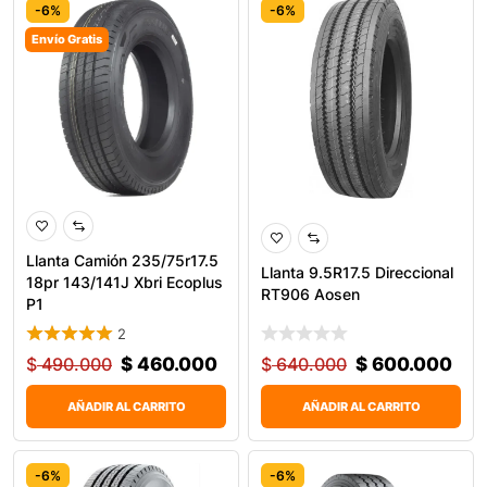
-6%
-6%
Envío Gratis
Llanta Camión 235/75r17.5
Llanta 9.5R17.5 Direccional
18pr 143/141J Xbri Ecoplus
RT906 Aosen
P1
2
$
490.000
$
460.000
$
640.000
$
600.000
AÑADIR AL CARRITO
AÑADIR AL CARRITO
-6%
-6%