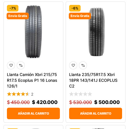
0
-7%
-6%
Envío Gratis
Envío Gratis
Llanta Camión Xbri 215/75
Llanta 235/75R17.5 Xbri
R17.5 Ecoplus P1 16 Lonas
18PR 143/141J ECOPLUS
126/1
C2
2
$
450.000
$
420.000
$
530.000
$
500.000
AÑADIR AL CARRITO
AÑADIR AL CARRITO