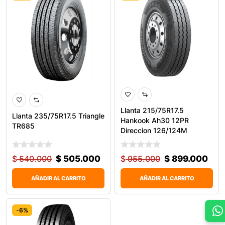
Llanta 215/75R17.5
Llanta 235/75R17.5 Triangle
Hankook Ah30 12PR
TR685
Direccion 126/124M
$
540.000
$
505.000
$
955.000
$
899.000
AÑADIR AL CARRITO
AÑADIR AL CARRITO
-6%