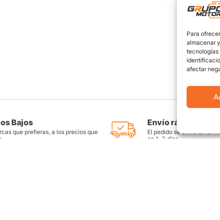
Para ofrecer
almacenar y/
tecnologías
identificaci
afectar nega
A
ios Bajos
Envío rápido y seg
cas que prefieras, a los precios que
El pedido se envía en un i
s
en 1-3 días
as
Productos destacados
FAQ
Llantas Rin 14
Preguntas Fr