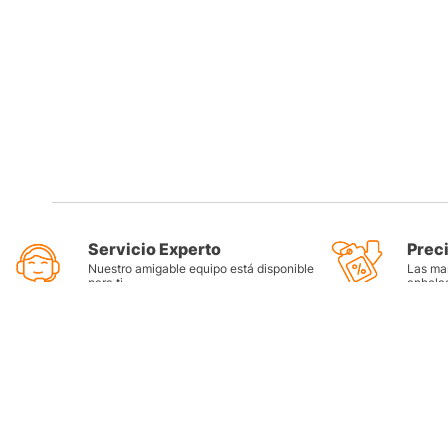
Servicio Experto
Prec
Nuestro amigable equipo está disponible
Las mar
para ti
anhela
Categorí
Llantas