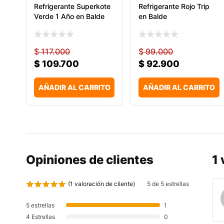
Refrigerante Superkote
Refrigerante Rojo Trip
Verde 1 Año en Balde
en Balde
$
117.000
$
99.000
$
109.700
$
92.900
AÑADIR AL CARRITO
AÑADIR AL CARRITO
Opiniones de clientes
1
(
1
valoración de cliente)
5 de 5 estrellas
5 estrellas
1
4 Estrellas
0