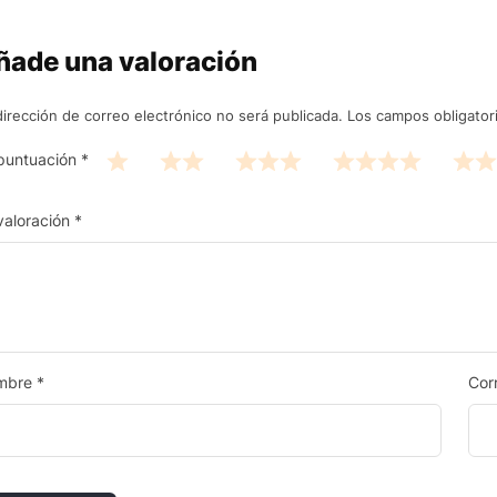
ñade una valoración
dirección de correo electrónico no será publicada.
Los campos obligato
puntuación
*
valoración
*
mbre
*
Cor