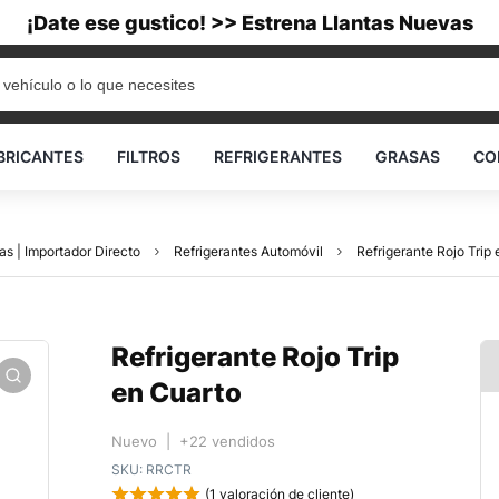
¡Date ese gustico! >> Estrena Llantas Nuevas
BRICANTES
FILTROS
REFRIGERANTES
GRASAS
CO
as | Importador Directo
Refrigerantes Automóvil
Refrigerante Rojo Trip
Refrigerante Rojo Trip
en Cuarto
Nuevo | +22 vendidos
SKU:
RRCTR
(
1
valoración de cliente)