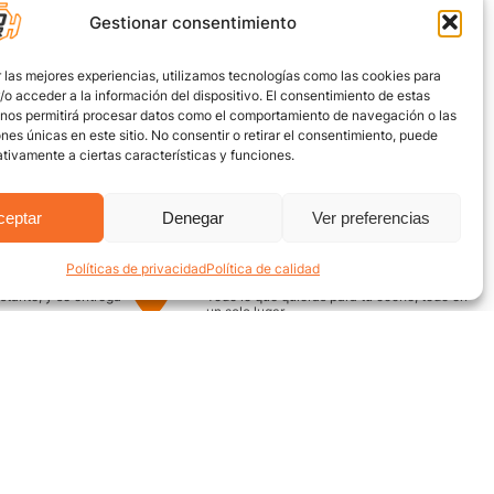
Gestionar consentimiento
 las mejores experiencias, utilizamos tecnologías como las cookies para
o acceder a la información del dispositivo. El consentimiento de estas
 nos permitirá procesar datos como el comportamiento de navegación o las
ones únicas en este sitio. No consentir o retirar el consentimiento, puede
tivamente a ciertas características y funciones.
ceptar
Denegar
Ver preferencias
Políticas de privacidad
Política de calidad
uro
Encuentra aquí
nstante, y se entrega
Todo lo que quieras para tu coche, todo en
un solo lugar
¿Necesitas ayuda? / Contacto
Grupo Motor
ecuentes
Av. Quebrada Seca #12-52,