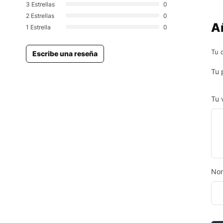
3 Estrellas
0
2 Estrellas
0
A
1 Estrella
0
Tu 
Escribe una reseña
Tu 
Tu 
No