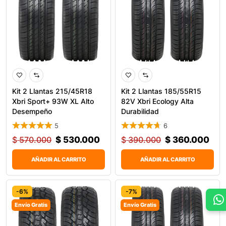
Kit 2 Llantas 215/45R18
Kit 2 Llantas 185/55R15
Xbri Sport+ 93W XL Alto
82V Xbri Ecology Alta
Desempeño
Durabilidad
5
6
$
570.000
$
530.000
$
390.000
$
360.000
AÑADIR AL CARRITO
AÑADIR AL CARRITO
-6%
-7%
Envío Gratis
Envío Gratis