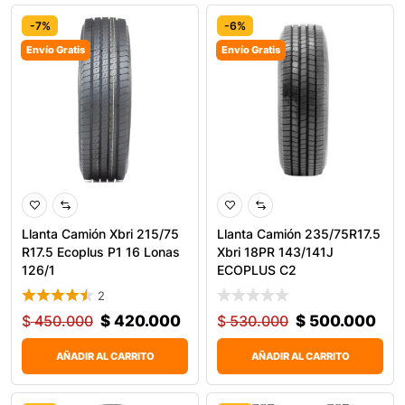
-7%
-6%
Envío Gratis
Envío Gratis
Llanta Camión Xbri 215/75
Llanta Camión 235/75R17.5
R17.5 Ecoplus P1 16 Lonas
Xbri 18PR 143/141J
126/1
ECOPLUS C2
2
$
450.000
$
420.000
$
530.000
$
500.000
AÑADIR AL CARRITO
AÑADIR AL CARRITO