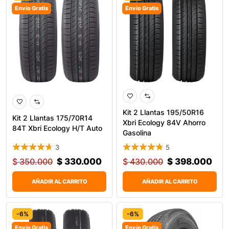
Envío Gratis
Envío Gratis
Kit 2 Llantas 195/50R16
Kit 2 Llantas 175/70R14
Xbri Ecology 84V Ahorro
84T Xbri Ecology H/T Auto
Gasolina
3
5
$
350.000
$
330.000
$
430.000
$
398.000
AÑADIR AL CARRITO
AÑADIR AL CARRITO
-6%
-6%
Envío Gratis
Envío Gratis