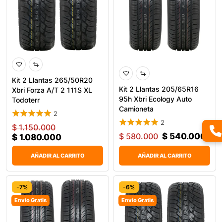
Kit 2 Llantas 265/50R20
Kit 2 Llantas 205/65R16
Xbri Forza A/T 2 111S XL
95h Xbri Ecology Auto
Todoterr
Camioneta
2
2
$
1.150.000
$
580.000
$
540.000
$
1.080.000
AÑADIR AL CARRITO
AÑADIR AL CARRITO
-7%
-6%
Envío Gratis
Envío Gratis