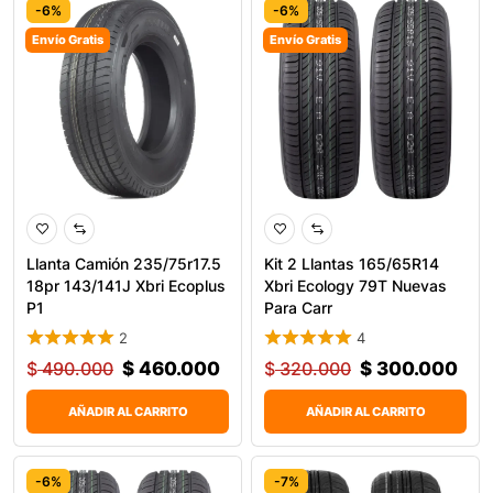
-6%
-6%
Envío Gratis
Envío Gratis
0
Llanta Camión 235/75r17.5
Kit 2 Llantas 165/65R14
18pr 143/141J Xbri Ecoplus
Xbri Ecology 79T Nuevas
P1
Para Carr
2
4
$
490.000
$
460.000
$
320.000
$
300.000
AÑADIR AL CARRITO
AÑADIR AL CARRITO
-6%
-7%