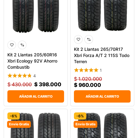
Kit 2 Llantas 265/70R17
Kit 2 Llantas 205/60R16
Xbri Forza A/T 2 115S Todo
Xbri Ecology 92V Ahorro
Terren
Combustib
1
4
$
1.020.000
$
430.000
$
398.000
$
960.000
AÑADIR AL CARRITO
AÑADIR AL CARRITO
-6%
-6%
Envío Gratis
Envío Gratis