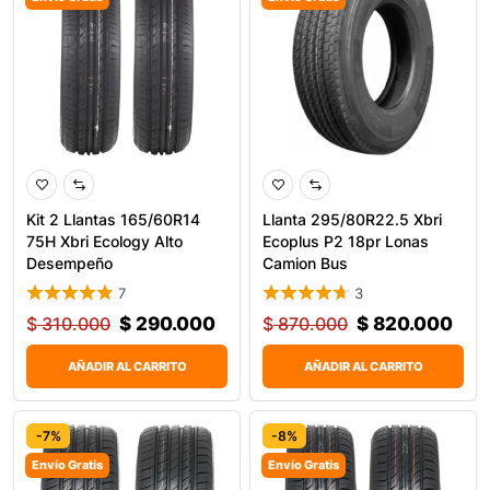
Kit 2 Llantas 165/60R14
Llanta 295/80R22.5 Xbri
75H Xbri Ecology Alto
Ecoplus P2 18pr Lonas
Desempeño
Camion Bus
7
3
$
310.000
$
290.000
$
870.000
$
820.000
AÑADIR AL CARRITO
AÑADIR AL CARRITO
-7%
-8%
Envío Gratis
Envío Gratis