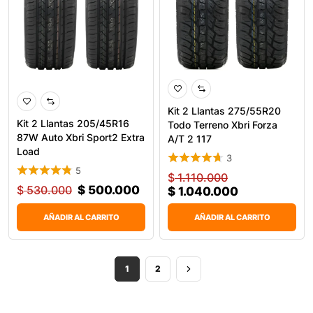
Kit 2 Llantas 275/55R20
Kit 2 Llantas 205/45R16
Todo Terreno Xbri Forza
87W Auto Xbri Sport2 Extra
A/T 2 117
Load
3
5
$
1.110.000
$
530.000
$
500.000
$
1.040.000
AÑADIR AL CARRITO
AÑADIR AL CARRITO
1
2