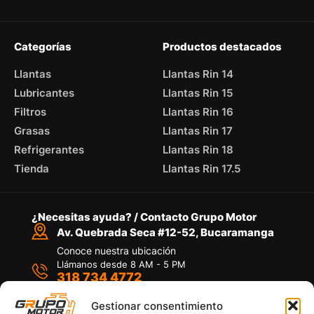
Categorías
Productos destacados
Llantas
Llantas Rin 14
Lubricantes
Llantas Rin 15
Filtros
Llantas Rin 16
Grasas
Llantas Rin 17
Refrigerantes
Llantas Rin 18
Tienda
Llantas Rin 17.5
¿Necesitas ayuda? / Contacto Grupo Motor
Av. Quebrada Seca #12-52, Bucaramanga
Conoce nuestra ubicación
Llámanos desde 8 AM - 5 PM
318 734 4772
Habla con nosotros
Por medio de WhatsApp
Gestionar consentimiento