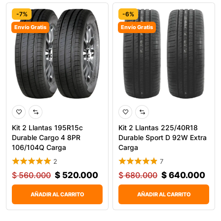
-7%
-6%
Envío Gratis
Envío Gratis
0
Kit 2 Llantas 195R15c
Kit 2 Llantas 225/40R18
Durable Cargo 4 8PR
Durable Sport D 92W Extra
106/104Q Carga
Carga
2
7
$
560.000
$
520.000
$
680.000
$
640.000
AÑADIR AL CARRITO
AÑADIR AL CARRITO