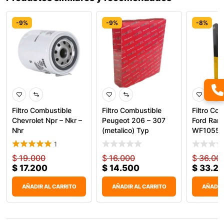
-9%
-9%
-8%
Filtro Combustible
Filtro Combustible
Filtro Co
Chevrolet Npr – Nkr –
Peugeot 206 – 307
Ford Rang
Nhr
(metalico) Typ
WF10558
1
$
19.000
$
16.000
$
36.00
$
17.200
$
14.500
$
33.2
AÑADIR AL CARRITO
AÑADIR AL CARRITO
AÑADIR