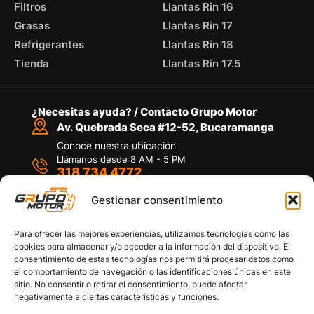
Filtros
Llantas Rin 16
Grasas
Llantas Rin 17
Refrigerantes
Llantas Rin 18
Tienda
Llantas Rin 17.5
¿Necesitas ayuda? / Contacto Grupo Motor
Av. Quebrada Seca #12-52, Bucaramanga
Conoce nuestra ubicación
Llámanos desde 8 AM - 5 PM
318 734 4772
Habla con nosotros
Por medio de WhatsApp
Gestionar consentimiento
Para ofrecer las mejores experiencias, utilizamos tecnologías como las
cookies para almacenar y/o acceder a la información del dispositivo. El
consentimiento de estas tecnologías nos permitirá procesar datos como
el comportamiento de navegación o las identificaciones únicas en este
sitio. No consentir o retirar el consentimiento, puede afectar
Políticas de privacidad
negativamente a ciertas características y funciones.
Política de devoluciones y/o reembolsos