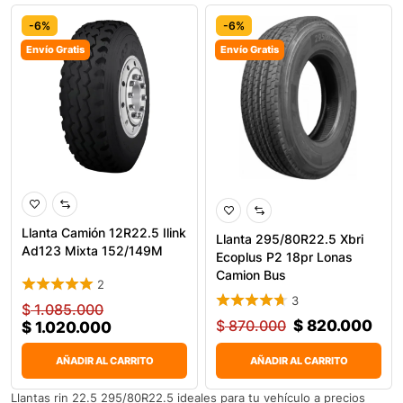
-6%
-6%
Envío Gratis
Envío Gratis
Llanta Camión 12R22.5 Ilink
Llanta 295/80R22.5 Xbri
Ad123 Mixta 152/149M
Ecoplus P2 18pr Lonas
Camion Bus
2
3
$
1.085.000
$
870.000
$
820.000
$
1.020.000
AÑADIR AL CARRITO
AÑADIR AL CARRITO
Llantas rin 22.5 295/80R22.5 ideales para tu vehículo a precios