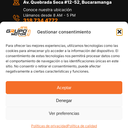
Av. Quebrada Seca #12-52, Bucaramanga
Conoce nuestra ubicación
Llámanos desde 8 AM - 5 PM
318 734 4772
Habla con nosotros
Por medio de WhatsApp
Gestionar consentimiento
Para ofrecer las mejores experiencias, utilizamos tecnologías como las
cookies para almacenar y/o acceder a la información del dispositivo. El
consentimiento de estas tecnologías nos permitirá procesar datos como
el comportamiento de navegación o las identificaciones únicas en este
sitio. No consentir o retirar el consentimiento, puede afectar
Políticas de privacidad
negativamente a ciertas características y funciones.
Política de devoluciones y/o reembolsos
Política de garantías
Política de calidad
Aceptar
Términos y Condiciones
Denegar
Copyright © 2026 Grupo Motor S.A.S. Todos los
Derechos Reservados
Ver preferencias
Políticas de privacidad
Política de calidad