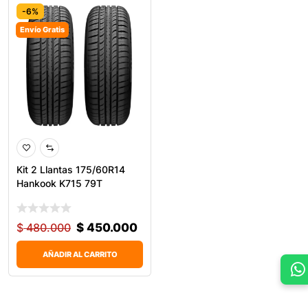
-6%
Envío Gratis
Kit 2 Llantas 175/60R14
Hankook K715 79T
$
480.000
$
450.000
AÑADIR AL CARRITO