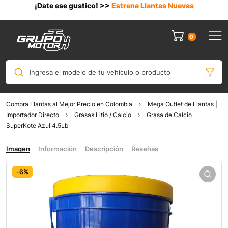
¡Date ese gustico! >>
Estrena Llantas Nuevas
0
Ingresa el modelo de tu vehículo o producto
Compra Llantas al Mejor Precio en Colombia
Mega Outlet de Llantas |
Importador Directo
Grasas Litio / Calcio
Grasa de Calcio
SuperKote Azul 4.5Lb
Imagen
Información
Descripción
Reseñas
-6%