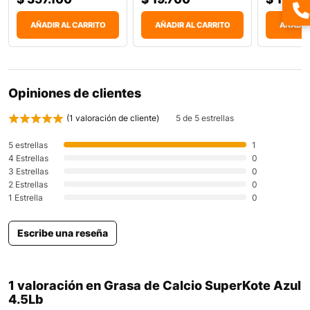
AÑADIR AL CARRITO
AÑADIR AL CARRITO
AÑADIR
Opiniones de clientes
(
1
valoración de cliente)
5 de 5 estrellas
5 estrellas
1
4 Estrellas
0
3 Estrellas
0
2 Estrellas
0
1 Estrella
0
Escribe una reseña
1 valoración en
Grasa de Calcio SuperKote Azul
4.5Lb