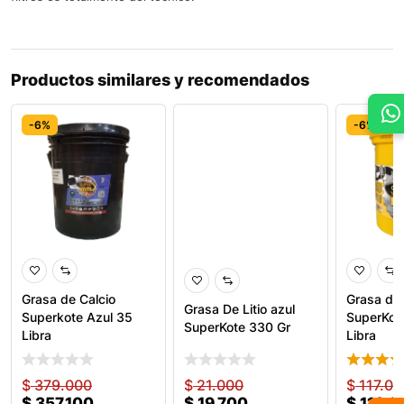
Productos similares y recomendados
-6%
-6%
-6%
Grasa de Calcio
Grasa de 
Grasa De Litio azul
Superkote Azul 35
SuperKot
SuperKote 330 Gr
Libra
Libra
$
379.000
$
21.000
$
117.00
$
357.100
$
19.700
$
110.2