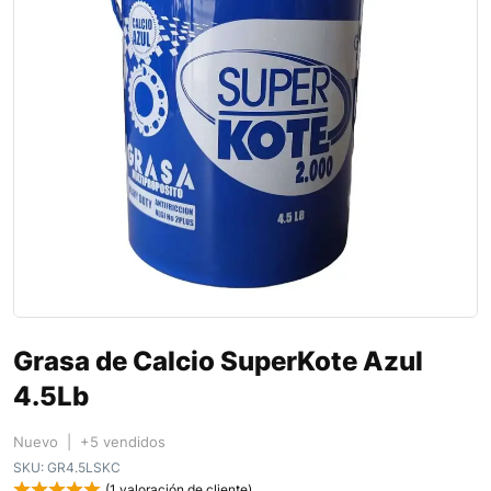
Grasa de Calcio SuperKote Azul
4.5Lb
Nuevo | +5 vendidos
SKU:
GR4.5LSKC
(
1
valoración de cliente)