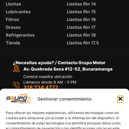
Llantas
Llantas Rin 14
Lubricantes
Llantas Rin 15
Filtros
Llantas Rin 16
Grasas
Llantas Rin 17
Refrigerantes
Llantas Rin 18
Tienda
Llantas Rin 17.5
¿Necesitas ayuda? / Contacto Grupo Motor
Av. Quebrada Seca #12-52, Bucaramanga
Conoce nuestra ubicación
Llámanos desde 8 AM - 5 PM
318 734 4772
Habla con nosotros
Por medio de WhatsApp
Gestionar consentimiento
Para ofrecer las mejores experiencias, utilizamos tecnologías como las
cookies para almacenar y/o acceder a la información del dispositivo. El
consentimiento de estas tecnologías nos permitirá procesar datos como
el comportamiento de navegación o las identificaciones únicas en este