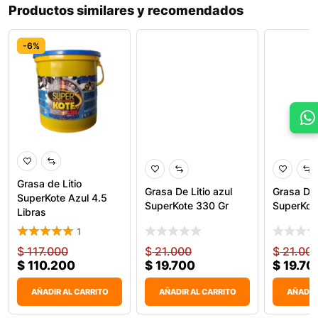
Productos similares y recomendados
-6%
-6%
-6%
Grasa de Litio
Grasa De Litio azul
Grasa De 
SuperKote Azul 4.5
SuperKote 330 Gr
SuperKot
Libras
1
$
117.000
$
21.000
$
21.00
$
110.200
$
19.700
$
19.70
AÑADIR AL CARRITO
AÑADIR AL CARRITO
AÑADIR