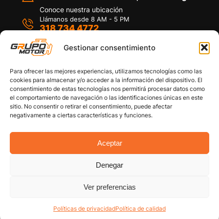
Conoce nuestra ubicación
Llámanos desde 8 AM - 5 PM
318 734 4772
Habla con nosotros
Por medio de WhatsApp
Gestionar consentimiento
Para ofrecer las mejores experiencias, utilizamos tecnologías como las
cookies para almacenar y/o acceder a la información del dispositivo. El
consentimiento de estas tecnologías nos permitirá procesar datos como
el comportamiento de navegación o las identificaciones únicas en este
sitio. No consentir o retirar el consentimiento, puede afectar
Políticas de privacidad
negativamente a ciertas características y funciones.
Política de devoluciones y/o reembolsos
Política de garantías
Política de calidad
Aceptar
Términos y Condiciones
Denegar
Copyright © 2026 Grupo Motor S.A.S. Todos los
Derechos Reservados
Ver preferencias
Políticas de privacidad
Política de calidad
Cuenta
Categorías
Filtro Carro
Buscar
Arriba