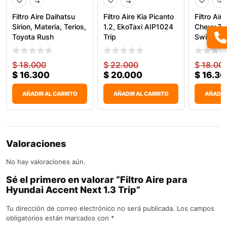
Filtro Aire Daihatsu
Filtro Aire Kia Picanto
Filtro Air
Sirion, Materia, Terios,
1.2, EkoTaxi AIP1024
Chevy Tax
Toyota Rush
Trip
Swift Trip
$
18.000
$
22.000
$
18.00
$
16.300
$
20.000
$
16.30
AÑADIR AL CARRITO
AÑADIR AL CARRITO
AÑADIR
Valoraciones
No hay valoraciones aún.
Sé el primero en valorar “Filtro Aire para
Hyundai Accent Next 1.3 Trip”
Tu dirección de correo electrónico no será publicada.
Los campos
obligatorios están marcados con
*