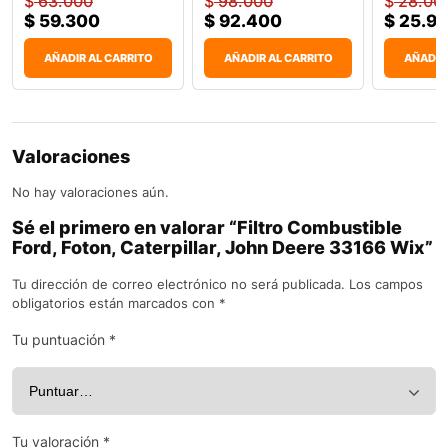
$
63.000
$
98.000
$
28.00
$
59.300
$
92.400
$
25.9
AÑADIR AL CARRITO
AÑADIR AL CARRITO
AÑADIR
Valoraciones
No hay valoraciones aún.
Sé el primero en valorar “Filtro Combustible
Ford, Foton, Caterpillar, John Deere 33166 Wix”
Tu dirección de correo electrónico no será publicada.
Los campos
obligatorios están marcados con
*
Tu puntuación
*
Tu valoración
*