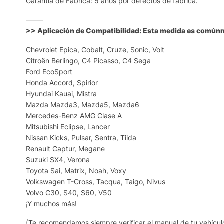
Garantía de Fábrica: 5 años por defectos de fábrica.
——–
>> Aplicación de Compatibilidad: Esta medida es comúnm
Chevrolet Epica, Cobalt, Cruze, Sonic, Volt
Citroën Berlingo, C4 Picasso, C4 Sega
Ford EcoSport
Honda Accord, Spirior
Hyundai Kauai, Mistra
Mazda Mazda3, Mazda5, Mazda6
Mercedes-Benz AMG Clase A
Mitsubishi Eclipse, Lancer
Nissan Kicks, Pulsar, Sentra, Tiida
Renault Captur, Megane
Suzuki SX4, Verona
Toyota Sai, Matrix, Noah, Voxy
Volkswagen T-Cross, Tacqua, Taigo, Nivus
Volvo C30, S40, S60, V50
¡Y muchos más!
(Te recomendamos siempre verificar el manual de tu vehículo