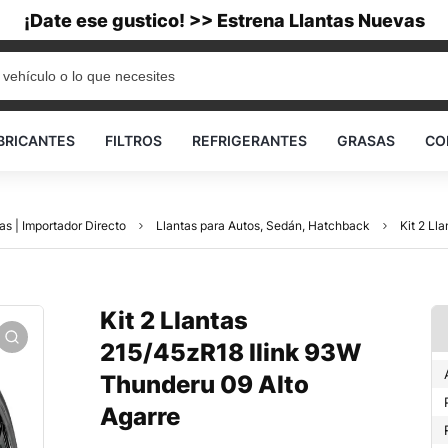
¡Date ese gustico! >> Estrena Llantas Nuevas
BRICANTES
FILTROS
REFRIGERANTES
GRASAS
CO
as | Importador Directo
Llantas para Autos, Sedán, Hatchback
Kit 2 Ll
Kit 2 Llantas
215/45zR18 Ilink 93W
Thunderu 09 Alto
Agarre