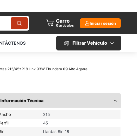
Carro
Iniciar sesión
0
artículos
Filtrar Vehículo
NTÁCTENOS
antas 215/45zR18 Ilink 93W Thunderu 09 Alto Agarre
Información Técnica
Ancho
215
Perfil
45
Rin
Llantas Rin 18