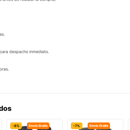
as.
le para despacho inmediato.
pras.
ados
-6%
Envío Gratis
-7%
Envío Gratis