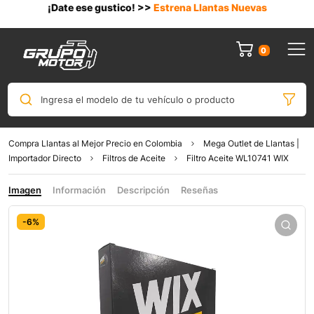
¡Date ese gustico! >>
Estrena Llantas Nuevas
0
Ingresa el modelo de tu vehículo o producto
Compra Llantas al Mejor Precio en Colombia
Mega Outlet de Llantas |
Importador Directo
Filtros de Aceite
Filtro Aceite WL10741 WIX
Imagen
Información
Descripción
Reseñas
-6%