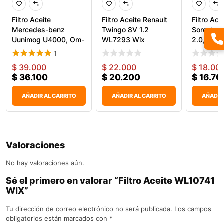
Filtro Aceite
Filtro Aceite Renault
Filtro Ace
Mercedes-benz
Twingo 8V 1.2
Sorento 3
Uunimog U4000, Om-
WL7293 Wix
2.0, Car
924 92040E
1
$
39.000
$
22.000
$
18.00
$
36.100
$
20.200
$
16.70
AÑADIR AL CARRITO
AÑADIR AL CARRITO
AÑADIR
Valoraciones
No hay valoraciones aún.
Sé el primero en valorar “Filtro Aceite WL10741
WIX”
Tu dirección de correo electrónico no será publicada.
Los campos
obligatorios están marcados con
*