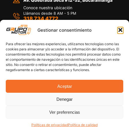
Av. Quebrada Seca #12-52, Bucaramanga
Conoce nuestra ubicación
Llámanos desde 8 AM - 5 PM
318 734 4772
Habla con nosotros
Por medio de WhatsApp
Gestionar consentimiento
Para ofrecer las mejores experiencias, utilizamos tecnologías como las
cookies para almacenar y/o acceder a la información del dispositivo. El
consentimiento de estas tecnologías nos permitirá procesar datos como
el comportamiento de navegación o las identificaciones únicas en este
sitio. No consentir o retirar el consentimiento, puede afectar
Políticas de privacidad
negativamente a ciertas características y funciones.
Política de devoluciones y/o reembolsos
Política de garantías
Política de calidad
Aceptar
Términos y Condiciones
Denegar
Copyright © 2026 Grupo Motor S.A.S. Todos los
Derechos Reservados
Ver preferencias
Políticas de privacidad
Política de calidad
Cuenta
Categorías
Filtro Carro
Buscar
Arriba