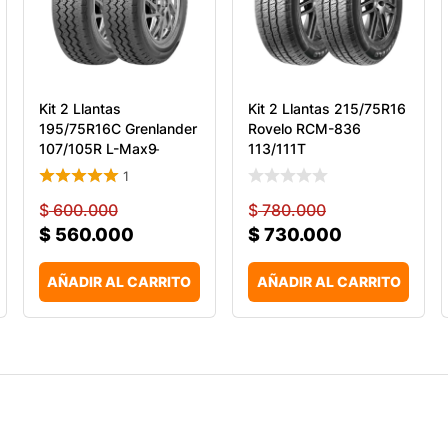
Kit 2 Llantas
Kit 2 Llantas 215/75R16
195/75R16C Grenlander
Rovelo RCM-836
107/105R L-Max9 ̵
113/111T
1
$
600.000
$
780.000
$
560.000
$
730.000
AÑADIR AL CARRITO
AÑADIR AL CARRITO