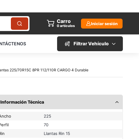
Carro
Iniciar sesión
0
artículos
Filtrar Vehículo
NTÁCTENOS
Llantas 225/70R15C 8PR 112/110R CARGO 4 Durable
Información Técnica
Ancho
225
Perfil
70
Rin
Llantas Rin 15