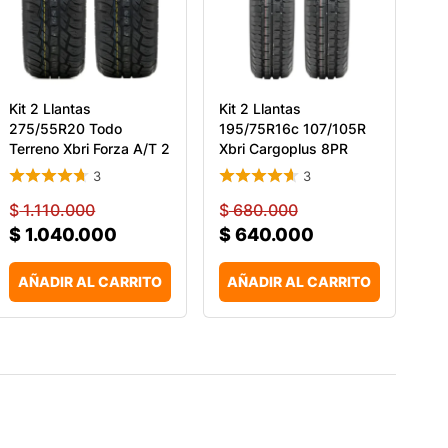
Kit 2 Llantas
Kit 2 Llantas
275/55R20 Todo
195/75R16c 107/105R
Terreno Xbri Forza A/T 2
Xbri Cargoplus 8PR
117
Carg
3
3
$
1.110.000
$
680.000
$
1.040.000
$
640.000
AÑADIR AL CARRITO
AÑADIR AL CARRITO