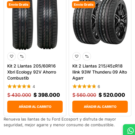
Envío Gratis
Envío Gratis
Kit 2 Llantas 205/60R16
Kit 2 Llantas 215/45zR18
Xbri Ecology 92V Ahorro
Ilink 93W Thunderu 09 Alto
Combustib
Agarr
4
6
$
430.000
$
398.000
$
560.000
$
520.000
AÑADIR AL CARRITO
AÑADIR AL CARRITO
Renueva las llantas de tu Ford Ecosport y disfruta de mayor
seguridad, mejor agarre y menor consumo de combustible.