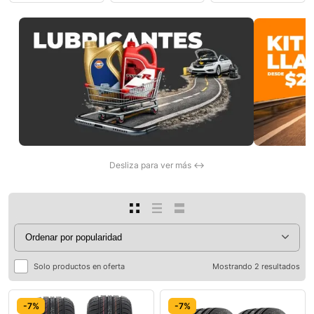
0
Desliza para ver más ↔
Solo productos en oferta
Mostrando 2 resultados
-7%
-7%