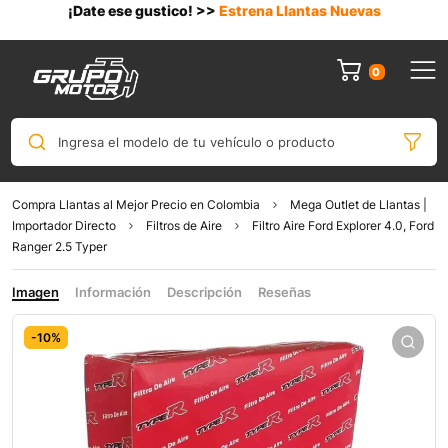
¡Date ese gustico! >>
Estrena Llantas Nuevas
0
Ingresa el modelo de tu vehículo o producto
Compra Llantas al Mejor Precio en Colombia
Mega Outlet de Llantas |
Importador Directo
Filtros de Aire
Filtro Aire Ford Explorer 4.0, Ford
Ranger 2.5 Typer
Imagen
Información
Descripción
Reseñas
-10%