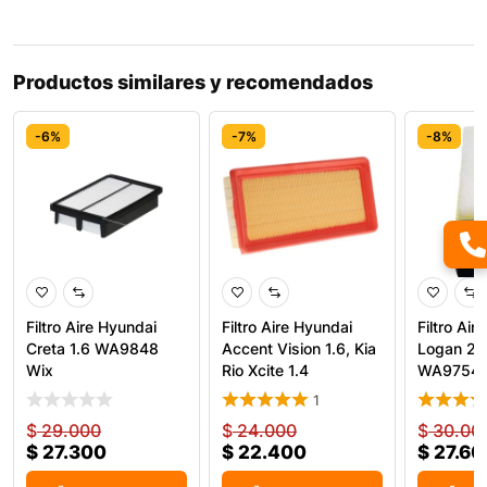
Productos similares y recomendados
-6%
-7%
-8%
Filtro Aire Hyundai
Filtro Aire Hyundai
Filtro Air
Creta 1.6 WA9848
Accent Vision 1.6, Kia
Logan 20
Wix
Rio Xcite 1.4
WA9754 
1
$
29.000
$
24.000
$
30.00
$
27.300
$
22.400
$
27.60