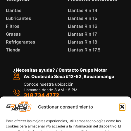
Llantas
Llantas Rin 14
Lubricantes
Llantas Rin 15
Filtros
Llantas Rin 16
Grasas
Llantas Rin 17
Refrigerantes
Llantas Rin 18
Tienda
Llantas Rin 17.5
¿Necesitas ayuda? / Contacto Grupo Motor
Av. Quebrada Seca #12-52, Bucaramanga
Conoce nuestra ubicación
Llámanos desde 8 AM - 5 PM
318 734 4772
Habla con nosotros
Por medio de WhatsApp
Gestionar consentimiento
Para ofrecer las mejores experiencias, utilizamos tecnologías como las
cookies para almacenar y/o acceder a la información del dispositivo. El