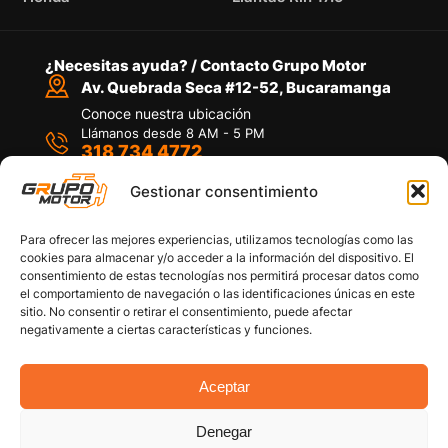
¿Necesitas ayuda? / Contacto Grupo Motor
Av. Quebrada Seca #12-52, Bucaramanga
Conoce nuestra ubicación
Llámanos desde 8 AM - 5 PM
318 734 4772
Habla con nosotros
Por medio de WhatsApp
Gestionar consentimiento
Para ofrecer las mejores experiencias, utilizamos tecnologías como las
cookies para almacenar y/o acceder a la información del dispositivo. El
consentimiento de estas tecnologías nos permitirá procesar datos como
el comportamiento de navegación o las identificaciones únicas en este
sitio. No consentir o retirar el consentimiento, puede afectar
Políticas de privacidad
negativamente a ciertas características y funciones.
Política de devoluciones y/o reembolsos
Política de garantías
Política de calidad
Aceptar
Términos y Condiciones
Denegar
Copyright © 2026 Grupo Motor S.A.S. Todos los