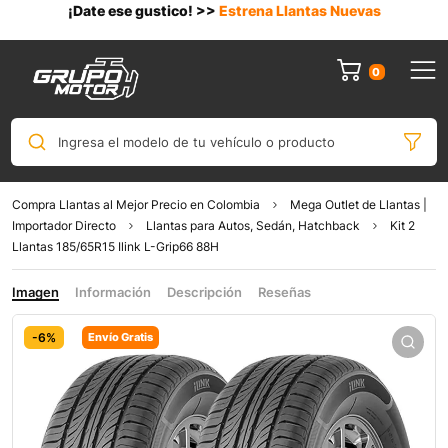
¡Date ese gustico! >>
Estrena Llantas Nuevas
0
Ingresa el modelo de tu vehículo o producto
Compra Llantas al Mejor Precio en Colombia
Mega Outlet de Llantas |
Importador Directo
Llantas para Autos, Sedán, Hatchback
Kit 2
Llantas 185/65R15 Ilink L-Grip66 88H
Imagen
Información
Descripción
Reseñas
-6%
Envío Gratis