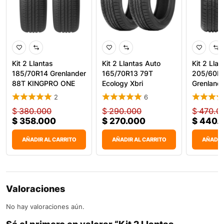
Kit 2 Llantas
Kit 2 Llantas Auto
Kit 2 Llan
185/70R14 Grenlander
165/70R13 79T
205/60R
88T KINGPRO ONE
Ecology Xbri
Grenland
H02
2
6
$
380.000
$
290.000
$
470.0
$
358.000
$
270.000
$
440.
AÑADIR AL CARRITO
AÑADIR AL CARRITO
AÑADIR
Valoraciones
No hay valoraciones aún.