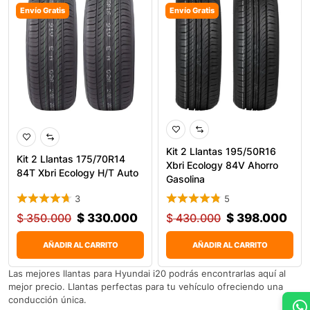
Envío Gratis
Envío Gratis
Kit 2 Llantas 195/50R16
Kit 2 Llantas 175/70R14
Xbri Ecology 84V Ahorro
84T Xbri Ecology H/T Auto
Gasolina
3
5
$
350.000
$
330.000
$
430.000
$
398.000
AÑADIR AL CARRITO
AÑADIR AL CARRITO
Las mejores llantas para Hyundai i20 podrás encontrarlas aquí al
mejor precio. Llantas perfectas para tu vehículo ofreciendo una
conducción única.