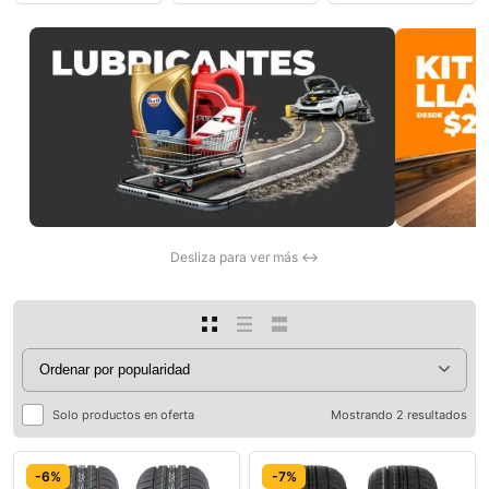
0
Desliza para ver más ↔
Solo productos en oferta
Mostrando 2 resultados
-6%
-7%