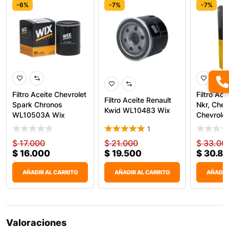
-6%
-7%
-7%
Filtro Aceite Chevrolet
Filtro Ace
Filtro Aceite Renault
Spark Chronos
Nkr, Chev
Kwid WL10483 Wix
WL10503A Wix
Chevrole
1
$
17.000
$
21.000
$
33.00
$
16.000
$
19.500
$
30.8
AÑADIR AL CARRITO
AÑADIR AL CARRITO
AÑADIR
Valoraciones