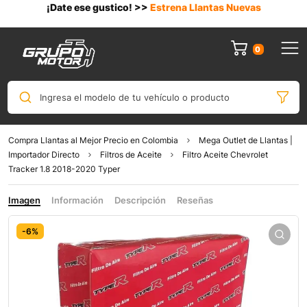
¡Date ese gustico! >>
Estrena Llantas Nuevas
0
Ingresa el modelo de tu vehículo o producto
Compra Llantas al Mejor Precio en Colombia
Mega Outlet de Llantas |
Importador Directo
Filtros de Aceite
Filtro Aceite Chevrolet
Tracker 1.8 2018-2020 Typer
Imagen
Información
Descripción
Reseñas
-6%