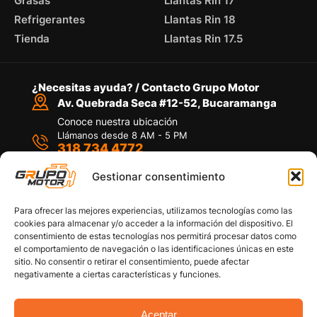
Grasas
Llantas Rin 17
Refrigerantes
Llantas Rin 18
Tienda
Llantas Rin 17.5
¿Necesitas ayuda? / Contacto Grupo Motor
Av. Quebrada Seca #12-52, Bucaramanga
Conoce nuestra ubicación
Llámanos desde 8 AM - 5 PM
318 734 4772
Habla con nosotros
Por medio de WhatsApp
Gestionar consentimiento
Para ofrecer las mejores experiencias, utilizamos tecnologías como las
cookies para almacenar y/o acceder a la información del dispositivo. El
consentimiento de estas tecnologías nos permitirá procesar datos como
el comportamiento de navegación o las identificaciones únicas en este
sitio. No consentir o retirar el consentimiento, puede afectar
Políticas de privacidad
negativamente a ciertas características y funciones.
Política de devoluciones y/o reembolsos
Política de garantías
Política de calidad
Aceptar