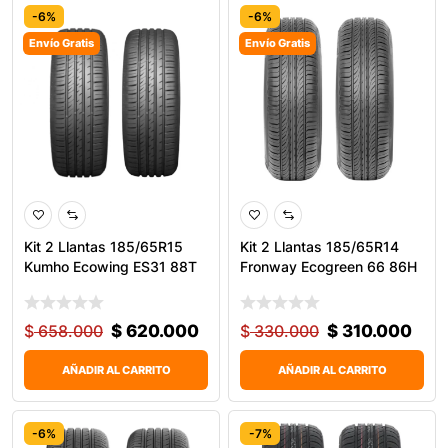
-6%
-6%
Envío Gratis
Envío Gratis
Kit 2 Llantas 185/65R15
Kit 2 Llantas 185/65R14
Kumho Ecowing ES31 88T
Fronway Ecogreen 66 86H
$
658.000
$
620.000
$
330.000
$
310.000
AÑADIR AL CARRITO
AÑADIR AL CARRITO
-6%
-7%