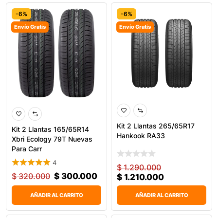
-6%
-6%
Envío Gratis
Envío Gratis
0
Kit 2 Llantas 265/65R17
Kit 2 Llantas 165/65R14
Hankook RA33
Xbri Ecology 79T Nuevas
Para Carr
4
$
1.290.000
$
320.000
$
300.000
$
1.210.000
AÑADIR AL CARRITO
AÑADIR AL CARRITO