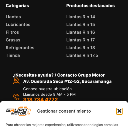
Categorías
Productos destacados
Llantas
Llantas Rin 14
Lubricantes
Llantas Rin 15
Filtros
Llantas Rin 16
Grasas
Llantas Rin 17
Refrigerantes
Llantas Rin 18
Tienda
Llantas Rin 17.5
¿Necesitas ayuda? / Contacto Grupo Motor
Av. Quebrada Seca #12-52, Bucaramanga
Conoce nuestra ubicación
Llámanos desde 8 AM - 5 PM
318 734 4772
Habla con nosotros
Por medio de WhatsApp
Gestionar consentimiento
Para ofrecer las mejores experiencias, utilizamos tecnologías como las