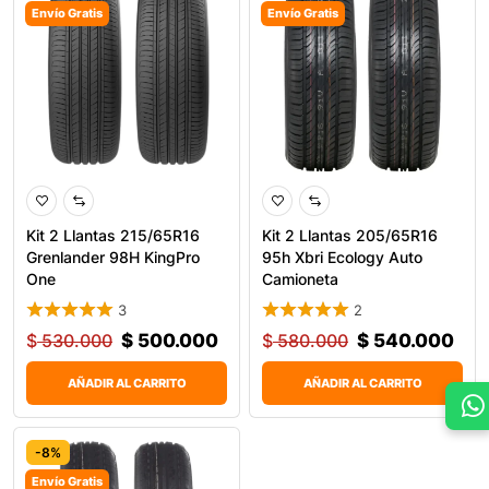
Envío Gratis
Envío Gratis
Kit 2 Llantas 215/65R16
Kit 2 Llantas 205/65R16
Grenlander 98H KingPro
95h Xbri Ecology Auto
One
Camioneta
3
2
$
530.000
$
500.000
$
580.000
$
540.000
AÑADIR AL CARRITO
AÑADIR AL CARRITO
-8%
Envío Gratis