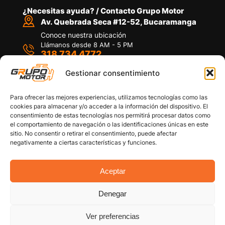
¿Necesitas ayuda? / Contacto Grupo Motor
Av. Quebrada Seca #12-52, Bucaramanga
Conoce nuestra ubicación
Llámanos desde 8 AM - 5 PM
318 734 4772
Habla con nosotros
Por medio de WhatsApp
Gestionar consentimiento
Para ofrecer las mejores experiencias, utilizamos tecnologías como las
cookies para almacenar y/o acceder a la información del dispositivo. El
consentimiento de estas tecnologías nos permitirá procesar datos como
el comportamiento de navegación o las identificaciones únicas en este
sitio. No consentir o retirar el consentimiento, puede afectar
Políticas de privacidad
negativamente a ciertas características y funciones.
Política de devoluciones y/o reembolsos
Política de garantías
Política de calidad
Aceptar
Términos y Condiciones
Denegar
Copyright © 2026 Grupo Motor S.A.S. Todos los
Derechos Reservados
Ver preferencias