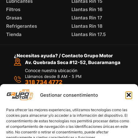
Lubricantes
Llantas Rin 15
Filtros
Llantas Rin 16
Grasas
Llantas Rin 17
Refrigerantes
Llantas Rin 18
Tienda
Llantas Rin 17.5
¿Necesitas ayuda? / Contacto Grupo Motor
Av. Quebrada Seca #12-52, Bucaramanga
Conoce nuestra ubicación
Llámanos desde 8 AM - 5 PM
318 734 4772
Habla con nosotros
Por medio de WhatsApp
Gestionar consentimiento
Para ofrecer las mejores experiencias, utilizamos tecnologías como las
cookies para almacenar y/o acceder a la información del dispositivo. El
consentimiento de estas tecnologías nos permitirá procesar datos como
el comportamiento de navegación o las identificaciones únicas en este
sitio. No consentir o retirar el consentimiento, puede afectar
Políticas de privacidad
negativamente a ciertas características y funciones.