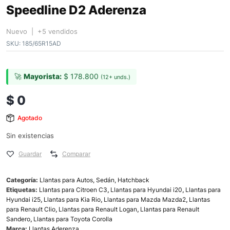
Speedline D2 Aderenza
Nuevo | +5 vendidos
SKU:
185/65R15AD
🚀
Mayorista:
$
178.800
(12+ unds.)
$
0
Agotado
Sin existencias
Guardar
Comparar
Categoría:
Llantas para Autos, Sedán, Hatchback
Etiquetas:
Llantas para Citroen C3
,
Llantas para Hyundai i20
,
Llantas para
Hyundai i25
,
Llantas para Kia Rio
,
Llantas para Mazda Mazda2
,
Llantas
para Renault Clio
,
Llantas para Renault Logan
,
Llantas para Renault
Sandero
,
Llantas para Toyota Corolla
Marca:
Llantas Aderenza