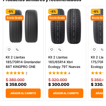
-6%
-6%
-6%
Envío Gratis
Envío Gratis
Envío Grat
Kit 2 Llantas
Kit 2 Llantas
Kit 2 Llan
185/70R14 Grenlander
165/65R14 Xbri
175/70R1
88T KINGPRO ONE
Ecology 79T Nuevas
Ecology 
Para Carr
2
4
$
380.000
$
320.000
$
350.0
$
358.000
$
300.000
$
330.
AÑADIR AL CARRITO
AÑADIR AL CARRITO
AÑADIR