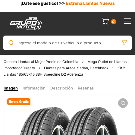
¡Date ese gustico! >>
Estrena Llantas Nuevas
0
Ingresa el modelo de tu vehículo o producto
Compra Llantas al Mejor Precio en Colombia
Mega Outlet de Llantas |
Importador Directo
Llantas para Autos, Sedán, Hatchback
Kit 2
Llantas 185/65R15 88H Speedline D2 Aderenza
Imagen
Información
Descripción
Reseñas
Envío Gratis