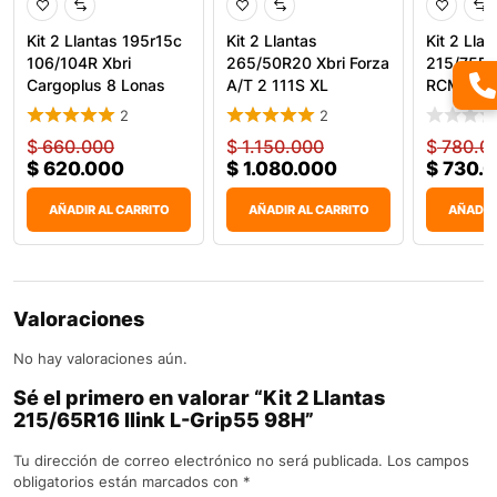
Kit 2 Llantas 195r15c
Kit 2 Llantas
Kit 2 Llan
106/104R Xbri
265/50R20 Xbri Forza
215/75R1
Cargoplus 8 Lonas
A/T 2 111S XL
RCM-836 
Car
Todoterr
2
2
$
660.000
$
1.150.000
$
780.0
$
620.000
$
1.080.000
$
730.
AÑADIR AL CARRITO
AÑADIR AL CARRITO
AÑADIR
Valoraciones
No hay valoraciones aún.
Sé el primero en valorar “Kit 2 Llantas
215/65R16 Ilink L-Grip55 98H”
Tu dirección de correo electrónico no será publicada.
Los campos
obligatorios están marcados con
*