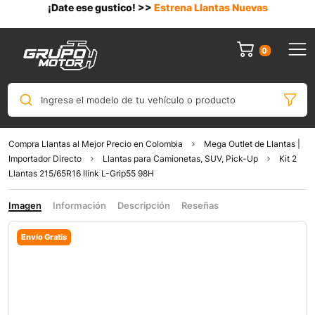
¡Date ese gustico! >>
Estrena Llantas Nuevas
0
Ingresa el modelo de tu vehículo o producto
Compra Llantas al Mejor Precio en Colombia
Mega Outlet de Llantas |
Importador Directo
Llantas para Camionetas, SUV, Pick-Up
Kit 2
Llantas 215/65R16 Ilink L-Grip55 98H
Imagen
Información
Descripción
Reseñas
Envío Gratis