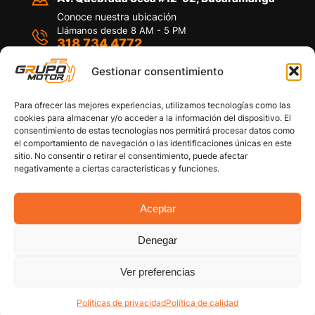
Conoce nuestra ubicación
Llámanos desde 8 AM - 5 PM
318 734 4772
Habla con nosotros
Por medio de WhatsApp
Gestionar consentimiento
Para ofrecer las mejores experiencias, utilizamos tecnologías como las
cookies para almacenar y/o acceder a la información del dispositivo. El
consentimiento de estas tecnologías nos permitirá procesar datos como
el comportamiento de navegación o las identificaciones únicas en este
sitio. No consentir o retirar el consentimiento, puede afectar
Políticas de privacidad
negativamente a ciertas características y funciones.
Política de devoluciones y/o reembolsos
Política de garantías
Política de calidad
Aceptar
Términos y Condiciones
Denegar
Copyright © 2026 Grupo Motor S.A.S. Todos los
Derechos Reservados
Ver preferencias
Políticas de privacidad
Política de calidad
Cuenta
Categorías
Filtro Carro
Buscar
Arriba