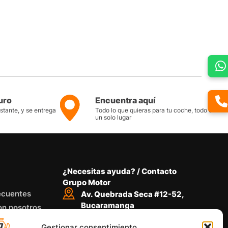
uro
Encuentra aquí
nstante, y se entrega
Todo lo que quieras para tu coche, todo en
un solo lugar
¿Necesitas ayuda? / Contacto
Grupo Motor
ecuentes
Av. Quebrada Seca #12-52,
Bucaramanga
on nosotros
Conoce nuestra ubicación
Gestionar consentimiento