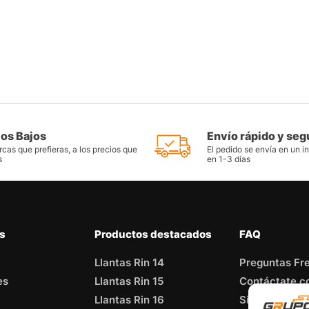
ios Bajos
Envío rápido y seg
cas que prefieras, a los precios que
El pedido se envía en un i
s
en 1-3 días
as
Productos destacados
FAQ
Llantas Rin 14
Preguntas Fr
es
Llantas Rin 15
Contáctate c
Llantas Rin 16
Sitemap