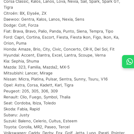
Corsa Classic, Kalos, Lanos, Lova, Nexia, Sail, Spark, Spark GT,
Tigra
Citroën: BX, Elysée, ZX
Daewoo: Gentra, Kalos, Lanos, Nexia, Sens
Dodge: Colt, Forza
Fiat: Brava, Bravo, Palio, Panda, Punto, Siena, Tempra, Tipo
Ford: Capri, Cortina, Escort, Fiesta, Fiesta Ikon, Figo, Ikon, Ka,
Orion, Puma
Honda: Amaze, Brio, City, Civic, Concerto, CR-X, Del Sol, Fit
Hyundai: Accent, Elantra, Excel, Lantra, Scoupe, Verna
Kia: Sephia, Shuma
Mazda: 323, Familia, Mazda2, MX-5
Mitsubishi: Lancer, Mirage
Nissan: Micra, Platina, Pulsar, Sentra, Sunny, Tsuru, V16
Opel: Astra, Corsa, Kadett, Karl, Tigra
Peugeot: 205, 305, 306, 309
Renault: Clio, Fuego, Symbol, Thalia
Seat: Cordoba, Ibiza, Toledo
Skoda: Fabia, Rapid
Subaru: Justy
Suzuki: Baleno, Celerio, Cultus, Esteem
Toyota: Corolla, MR2, Paseo, Tercel
Volkswagen: Caddy, Derby, Fox, Golf, Jetta, Lupo, Parati, Pointer,