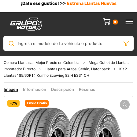
¡Date ese gustico! >>
Estrena Llantas Nuevas
0
Ingresa el modelo de tu vehículo o producto
Compra Llantas al Mejor Precio en Colombia
Mega Outlet de Llantas |
Importador Directo
Llantas para Autos, Sedán, Hatchback
Kit 2
Llantas 185/60R14 Kumho Ecowing 82 H ES31 CH
Imagen
Información
Descripción
Reseñas
-7%
Envío Gratis