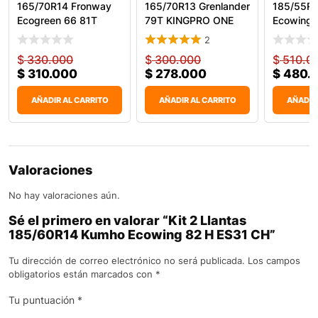
165/70R14 Fronway
165/70R13 Grenlander
185/55R
Ecogreen 66 81T
79T KINGPRO ONE
Ecowing 
2
$
330.000
$
300.000
$
510.0
$
310.000
$
278.000
$
480.
AÑADIR AL CARRITO
AÑADIR AL CARRITO
AÑADIR
Valoraciones
No hay valoraciones aún.
Sé el primero en valorar “Kit 2 Llantas
185/60R14 Kumho Ecowing 82 H ES31 CH”
Tu dirección de correo electrónico no será publicada.
Los campos
obligatorios están marcados con
*
Tu puntuación
*