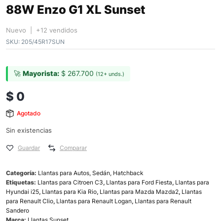
88W Enzo G1 XL Sunset
Nuevo | +12 vendidos
SKU:
205/45R17SUN
🚀
Mayorista:
$
267.700
(12+ unds.)
$
0
Agotado
Sin existencias
Guardar
Comparar
Categoría:
Llantas para Autos, Sedán, Hatchback
Etiquetas:
Llantas para Citroen C3
,
Llantas para Ford Fiesta
,
Llantas para
Hyundai i25
,
Llantas para Kia Rio
,
Llantas para Mazda Mazda2
,
Llantas
para Renault Clio
,
Llantas para Renault Logan
,
Llantas para Renault
Sandero
Marca:
Llantas Sunset