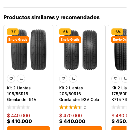
Productos similares y recomendados
-7%
-6%
-6%
Envío Gratis
Envío Gratis
Envío Grat
Kit 2 Llantas
Kit 2 Llantas
Kit 2 Llan
195/55R16
205/60R16
175/60R1
Grenlander 91V
Grenlander 92V Colo
K715 79T
Kingpro One
H02
2
$
440.000
$
470.000
$
480.0
$
410.000
$
440.000
$
450.