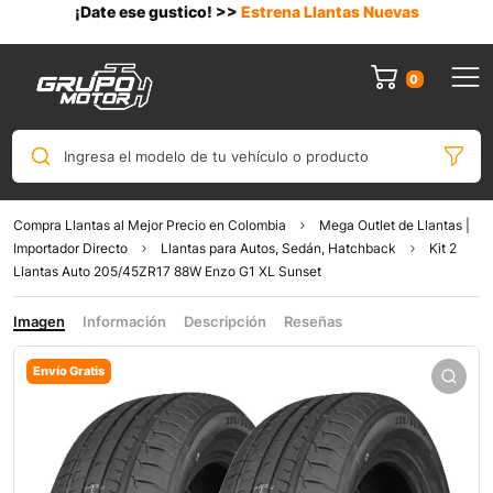
¡Date ese gustico! >>
Estrena Llantas Nuevas
0
Ingresa el modelo de tu vehículo o producto
Compra Llantas al Mejor Precio en Colombia
Mega Outlet de Llantas |
Importador Directo
Llantas para Autos, Sedán, Hatchback
Kit 2
Llantas Auto 205/45ZR17 88W Enzo G1 XL Sunset
Imagen
Información
Descripción
Reseñas
Envío Gratis