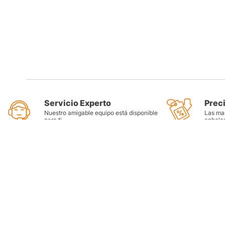
Servicio Experto
Prec
Nuestro amigable equipo está disponible
Las mar
para ti
anhela
Categorí
Llantas
Lubricant
Filtros