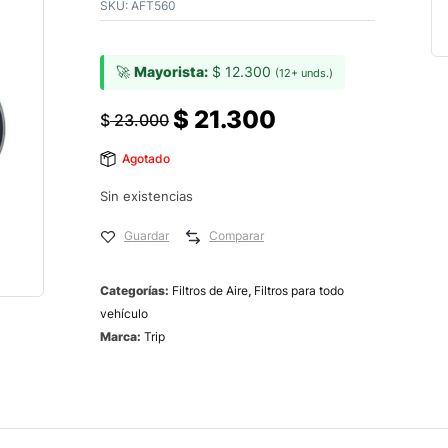
SKU:
AFT560
🚀
Mayorista:
$
12.300
(12+ unds.)
$
21.300
$
23.000
Agotado
Sin existencias
Guardar
Comparar
Categorías:
Filtros de Aire
,
Filtros para todo
vehículo
Marca:
Trip