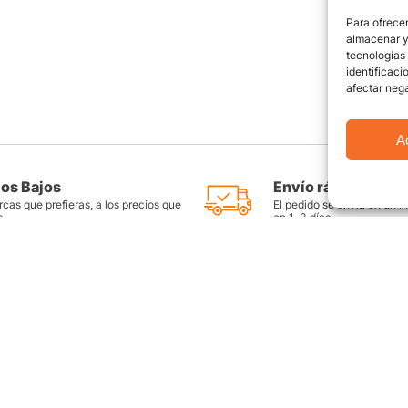
Para ofrecer
almacenar y/
tecnologías
identificaci
afectar nega
A
ios Bajos
Envío rápido y seg
cas que prefieras, a los precios que
El pedido se envía en un i
s
en 1-3 días
as
Productos destacados
FAQ
Llantas Rin 14
Preguntas Fr
es
Llantas Rin 15
Contáctate c
Llantas Rin 16
Sitemap