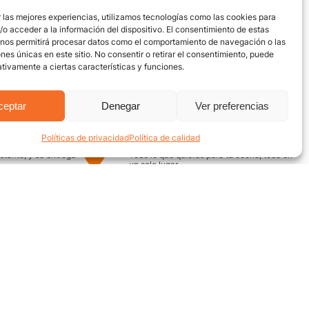
 las mejores experiencias, utilizamos tecnologías como las cookies para
o acceder a la información del dispositivo. El consentimiento de estas
 nos permitirá procesar datos como el comportamiento de navegación o las
ones únicas en este sitio. No consentir o retirar el consentimiento, puede
tivamente a ciertas características y funciones.
ceptar
Denegar
Ver preferencias
Políticas de privacidad
Política de calidad
uro
Encuentra aquí
nstante, y se entrega
Todo lo que quieras para tu coche, todo en
un solo lugar
¿Necesitas ayuda? / Contacto
Grupo Motor
ecuentes
Av. Quebrada Seca #12-52,
Bucaramanga
on nosotros
Conoce nuestra ubicación