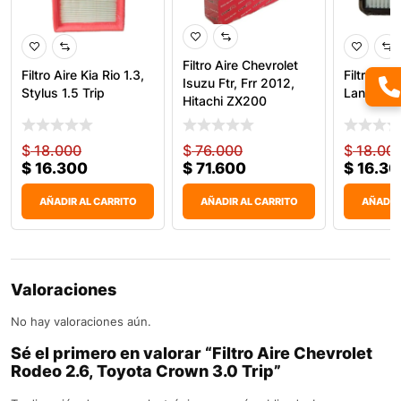
Filtro Aire Chevrolet
Filtro Aire Kia Rio 1.3,
Filtro Ai
Isuzu Ftr, Frr 2012,
Stylus 1.5 Trip
Lanos 1.5
Hitachi ZX200
$
18.000
$
76.000
$
18.00
$
16.300
$
71.600
$
16.30
AÑADIR AL CARRITO
AÑADIR AL CARRITO
AÑADIR
Valoraciones
No hay valoraciones aún.
Sé el primero en valorar “Filtro Aire Chevrolet
Rodeo 2.6, Toyota Crown 3.0 Trip”