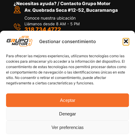
¿Necesitas ayuda? / Contacto Grupo Motor
Av. Quebrada Seca #12-52, Bucaramanga
Conoce nuestra ubicación
Llámanos desde 8 AM - 5 PM
318 734 4772
Habla con nosotros
Por medio de WhatsApp
Gestionar consentimiento
Para ofrecer las mejores experiencias, utilizamos tecnologías como las
cookies para almacenar y/o acceder a la información del dispositivo. El
consentimiento de estas tecnologías nos permitirá procesar datos como
el comportamiento de navegación o las identificaciones únicas en este
sitio. No consentir o retirar el consentimiento, puede afectar
Políticas de privacidad
negativamente a ciertas características y funciones.
Política de devoluciones y/o reembolsos
Política de garantías
Política de calidad
Aceptar
Términos y Condiciones
Denegar
Copyright © 2026 Grupo Motor S.A.S. Todos los
Derechos Reservados
Ver preferencias