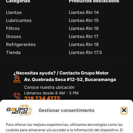
Categorías
Productos destacados
Llantas
Llantas Rin 14
Lubricantes
Llantas Rin 15
Filtros
Llantas Rin 16
Grasas
Llantas Rin 17
Refrigerantes
Llantas Rin 18
Tienda
Llantas Rin 17.5
¿Necesitas ayuda? / Contacto Grupo Motor
Av. Quebrada Seca #12-52, Bucaramanga
Conoce nuestra ubicación
Llámanos desde 8 AM - 5 PM
318 734 4772
Habla con nosotros
Por medio de WhatsApp
Gestionar consentimiento
Para ofrecer las mejores experiencias, utilizamos tecnologías como las
cookies para almacenar y/o acceder a la información del dispositivo. El