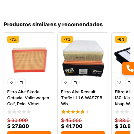
Productos similares y recomendados
-7%
-7%
-6%
Filtro Aire Skoda
Filtro Aire Renault
Filtro Air
Octavia, Volkswagen
Trafic III 1.6 WA9798
I30, Kia C
Golf, Polo, Virtus
Wix
Koup WA
1
$
30.000
$
45.000
$
33.00
$
27.800
$
41.700
$
30.9