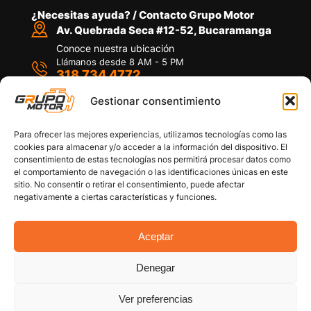
¿Necesitas ayuda? / Contacto Grupo Motor
Av. Quebrada Seca #12-52, Bucaramanga
Conoce nuestra ubicación
Llámanos desde 8 AM - 5 PM
318 734 4772
Habla con nosotros
Por medio de WhatsApp
Gestionar consentimiento
Para ofrecer las mejores experiencias, utilizamos tecnologías como las
cookies para almacenar y/o acceder a la información del dispositivo. El
consentimiento de estas tecnologías nos permitirá procesar datos como
el comportamiento de navegación o las identificaciones únicas en este
sitio. No consentir o retirar el consentimiento, puede afectar
Políticas de privacidad
negativamente a ciertas características y funciones.
Política de devoluciones y/o reembolsos
Política de garantías
Política de calidad
Aceptar
Términos y Condiciones
Denegar
Copyright © 2026 Grupo Motor S.A.S. Todos los
Derechos Reservados
Ver preferencias