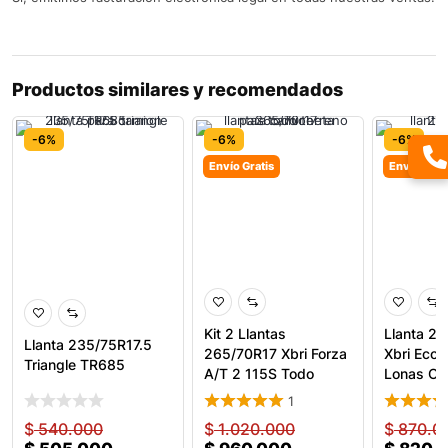
Productos similares y recomendados
-6%
-6%
-6%
Envío Gratis
Envío Grat
Kit 2 Llantas
Llanta 2
Llanta 235/75R17.5
265/70R17 Xbri Forza
Xbri Ecop
Triangle TR685
A/T 2 115S Todo
Lonas Ca
Terren
1
$
540.000
$
1.020.000
$
870.0