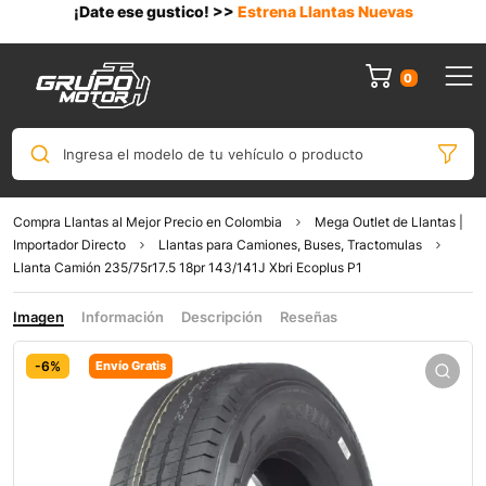
¡Date ese gustico! >>
Estrena Llantas Nuevas
0
Ingresa el modelo de tu vehículo o producto
Compra Llantas al Mejor Precio en Colombia
Mega Outlet de Llantas |
Importador Directo
Llantas para Camiones, Buses, Tractomulas
Llanta Camión 235/75r17.5 18pr 143/141J Xbri Ecoplus P1
Imagen
Información
Descripción
Reseñas
-6%
Envío Gratis