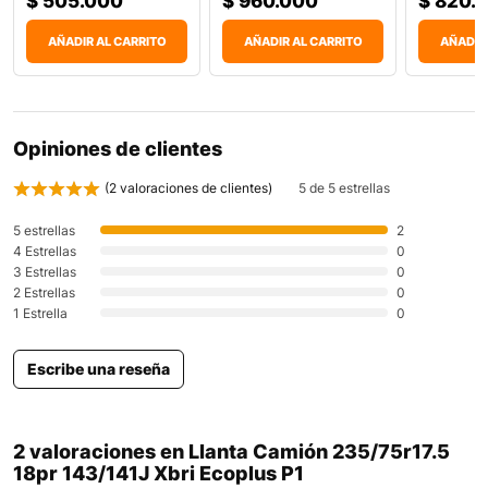
$
505.000
$
960.000
$
820.
AÑADIR AL CARRITO
AÑADIR AL CARRITO
AÑADIR
Opiniones de clientes
(
2
valoraciones de clientes)
5 de 5 estrellas
5 estrellas
2
4 Estrellas
0
3 Estrellas
0
2 Estrellas
0
1 Estrella
0
Escribe una reseña
2 valoraciones en
Llanta Camión 235/75r17.5
18pr 143/141J Xbri Ecoplus P1