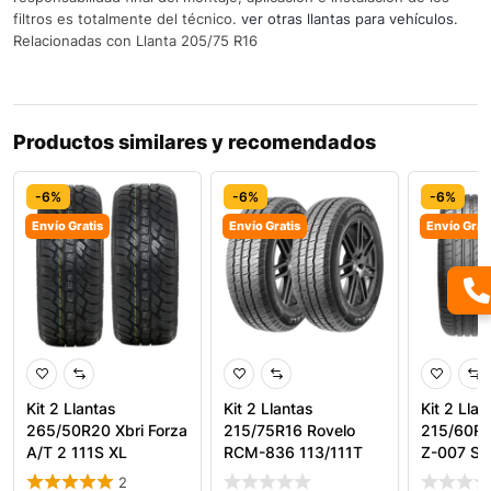
filtros es totalmente del técnico.
ver otras llantas para vehículos.
Relacionadas con Llanta 205/75 R16
Productos similares y recomendados
-6%
-6%
-6%
Envío Gratis
Envío Gratis
Envío Grat
Kit 2 Llantas
Kit 2 Llantas
Kit 2 Llan
265/50R20 Xbri Forza
215/75R16 Rovelo
215/60R1
A/T 2 111S XL
RCM-836 113/111T
Z-007 SU
Todoterr
2