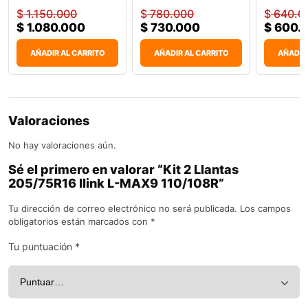
$
1.150.000
$
780.000
$
640.0
$
1.080.000
$
730.000
$
600.
AÑADIR AL CARRITO
AÑADIR AL CARRITO
AÑADIR
Valoraciones
No hay valoraciones aún.
Sé el primero en valorar “Kit 2 Llantas
205/75R16 Ilink L-MAX9 110/108R”
Tu dirección de correo electrónico no será publicada.
Los campos
obligatorios están marcados con
*
Tu puntuación
*