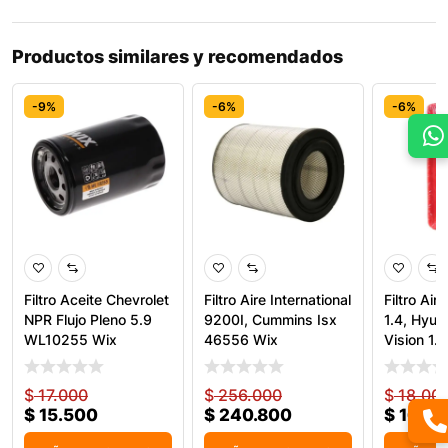
Productos similares y recomendados
-9%
-6%
-6%
Filtro Aceite Chevrolet
Filtro Aire International
Filtro Air
NPR Flujo Pleno 5.9
9200I, Cummins Isx
1.4, Hyun
WL10255 Wix
46556 Wix
Vision 1.6
$
17.000
$
256.000
$
18.00
$
15.500
$
240.800
$
16.90