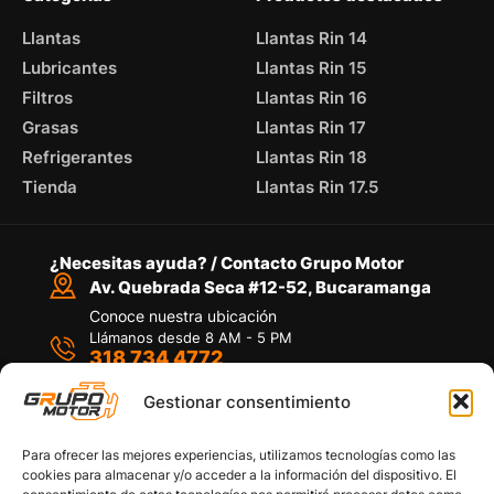
Llantas
Llantas Rin 14
Lubricantes
Llantas Rin 15
Filtros
Llantas Rin 16
Grasas
Llantas Rin 17
Refrigerantes
Llantas Rin 18
Tienda
Llantas Rin 17.5
¿Necesitas ayuda? / Contacto Grupo Motor
Av. Quebrada Seca #12-52, Bucaramanga
Conoce nuestra ubicación
Llámanos desde 8 AM - 5 PM
318 734 4772
Habla con nosotros
Por medio de WhatsApp
Gestionar consentimiento
Para ofrecer las mejores experiencias, utilizamos tecnologías como las
cookies para almacenar y/o acceder a la información del dispositivo. El