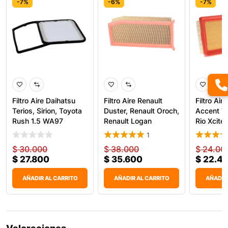
-7%
-6%
-7%
Filtro Aire Daihatsu
Filtro Aire Renault
Filtro Air
Terios, Sirion, Toyota
Duster, Renault Oroch,
Accent Vi
Rush 1.5 WA97
Renault Logan
Rio Xcite 
1
$
30.000
$
38.000
$
24.00
$
27.800
$
35.600
$
22.4
AÑADIR AL CARRITO
AÑADIR AL CARRITO
AÑADIR