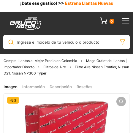
¡Date ese gustico! >>
Estrena Llantas Nuevas
0
Ingresa el modelo de tu vehículo o producto
Compra Llantas al Mejor Precio en Colombia
Mega Outlet de Llantas |
Importador Directo
Filtros de Aire
Filtro Aire Nissan Frontier, Nissan
D21, Nissan NP300 Typer
Imagen
Información
Descripción
Reseñas
-8%