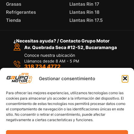
Grasas
Llantas Rin 17
Refrigerantes
Llantas Rin 18
Tienda
Llantas Rin 17.5
¿Necesitas ayuda? / Contacto Grupo Motor
Av. Quebrada Seca #12-52, Bucaramanga
Conoce nuestra ubicación
Llámanos desde 8 AM - 5 PM
318 734 4772
Habla con nosotros
Por medio de WhatsApp
Gestionar consentimiento
Para ofrecer las mejores experiencias, utilizamos tecnologías como las
cookies para almacenar y/o acceder a la información del dispositivo. El
consentimiento de estas tecnologías nos permitirá procesar datos como
el comportamiento de navegación o las identificaciones únicas en este
sitio. No consentir o retirar el consentimiento, puede afectar
Políticas de privacidad
negativamente a ciertas características y funciones.
Política de devoluciones y/o reembolsos
Política de garantías
Política de calidad