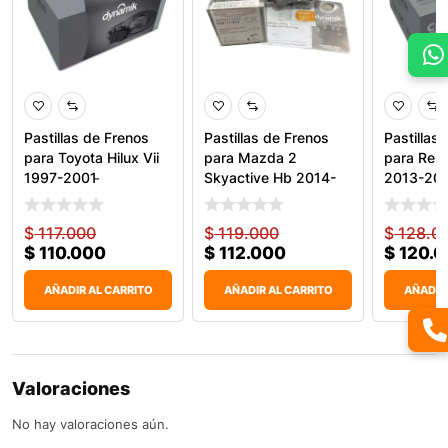
Pastillas de Frenos
Pastillas de Frenos
Pastillas
para Toyota Hilux Vii
para Mazda 2
para Rena
1997-2001 ̵
Skyactive Hb 2014-
2013-201
2018 &
$
117.000
$
119.000
$
128.0
$
110.000
$
112.000
$
120.0
AÑADIR AL CARRITO
AÑADIR AL CARRITO
AÑADIR
Valoraciones
No hay valoraciones aún.