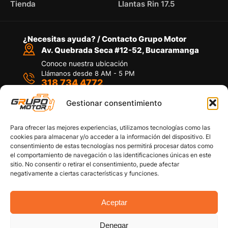
Tienda
Llantas Rin 17.5
¿Necesitas ayuda? / Contacto Grupo Motor
Av. Quebrada Seca #12-52, Bucaramanga
Conoce nuestra ubicación
Llámanos desde 8 AM - 5 PM
318 734 4772
Habla con nosotros
Por medio de WhatsApp
Gestionar consentimiento
Para ofrecer las mejores experiencias, utilizamos tecnologías como las
cookies para almacenar y/o acceder a la información del dispositivo. El
consentimiento de estas tecnologías nos permitirá procesar datos como
el comportamiento de navegación o las identificaciones únicas en este
sitio. No consentir o retirar el consentimiento, puede afectar
Políticas de privacidad
negativamente a ciertas características y funciones.
Política de devoluciones y/o reembolsos
Política de garantías
Política de calidad
Aceptar
Términos y Condiciones
Denegar
Copyright © 2026 Grupo Motor S.A.S. Todos los