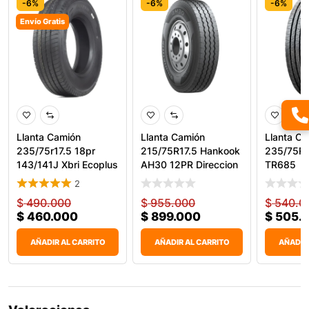
-6%
-6%
-6%
Envío Gratis
Llanta Camión
Llanta Camión
Llanta C
235/75r17.5 18pr
215/75R17.5 Hankook
235/75R17
143/141J Xbri Ecoplus
AH30 12PR Direccion
TR685
P1
126
2
$
490.000
$
955.000
$
540.0
$
460.000
$
899.000
$
505.
AÑADIR AL CARRITO
AÑADIR AL CARRITO
AÑADIR