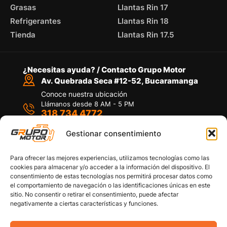
Grasas
Llantas Rin 17
Refrigerantes
Llantas Rin 18
Tienda
Llantas Rin 17.5
¿Necesitas ayuda? / Contacto Grupo Motor
Av. Quebrada Seca #12-52, Bucaramanga
Conoce nuestra ubicación
Llámanos desde 8 AM - 5 PM
318 734 4772
Habla con nosotros
Por medio de WhatsApp
Gestionar consentimiento
Para ofrecer las mejores experiencias, utilizamos tecnologías como las
cookies para almacenar y/o acceder a la información del dispositivo. El
consentimiento de estas tecnologías nos permitirá procesar datos como
el comportamiento de navegación o las identificaciones únicas en este
sitio. No consentir o retirar el consentimiento, puede afectar
Políticas de privacidad
negativamente a ciertas características y funciones.
Política de devoluciones y/o reembolsos
Política de garantías